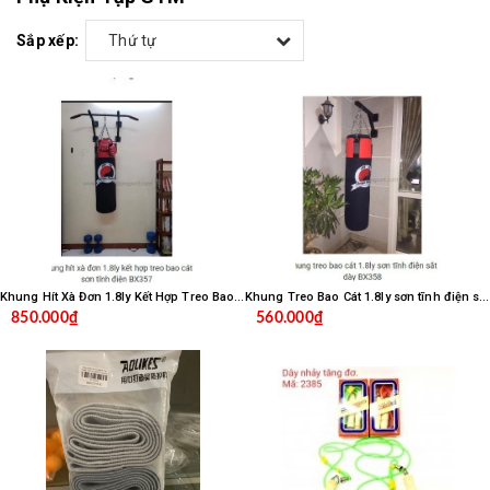
Sắp xếp:
Thứ tự
Khung Hít Xà Đơn 1.8ly Kết Hợp Treo Bao Cát Sơn Tĩnh Điện BX357
Khung Treo Bao Cát 1.8ly sơn tĩnh điện sắt dày BX358
850.000₫
560.000₫