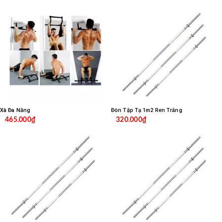
Xà Đa Năng
Đòn Tập Tạ 1m2 Ren Trắng
465.000₫
320.000₫