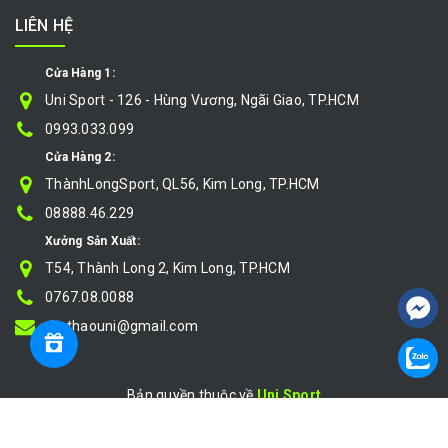
LIÊN HỆ
Cửa Hàng 1:
Uni Sport - 126 - Hùng Vương, Ngãi Giao, TP.HCM
0993.033.099
Cửa Hàng 2:
ThànhLongSport, QL56, Kim Long, TP.HCM
08888.46.229
Xưởng Sản Xuất:
T54, Thành Long 2, Kim Long, TP.HCM
0767.08.0088
thethaouni@gmail.com
Bản quyền thuộc về
Uni Sport
Cung cấp bởi
|
Sapo