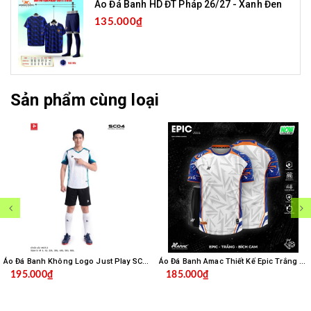
Áo Đá Banh HD ĐT Pháp 26/27 - Xanh Đen
135.000₫
Sản phẩm cùng loại
Áo Đá Banh Không Logo Just Play SC04 - Trắng
Áo Đá Banh Amac Thiết Kế Epic Trắng Bích
195.000₫
185.000₫