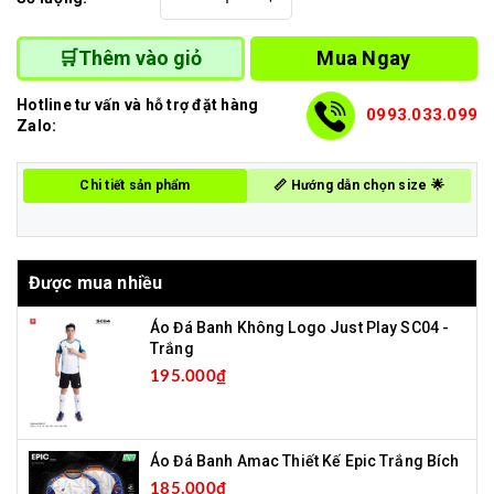
Mua Ngay
🛒Thêm vào giỏ
Hotline tư vấn và hỗ trợ đặt hàng
0993.033.099
Zalo:
Chi tiết sản phẩm
📏 Hướng dẫn chọn size 🌟
Được mua nhiều
Áo Đá Banh Không Logo Just Play SC04 -
Trắng
195.000₫
Áo Đá Banh Amac Thiết Kế Epic Trắng Bích
185.000₫