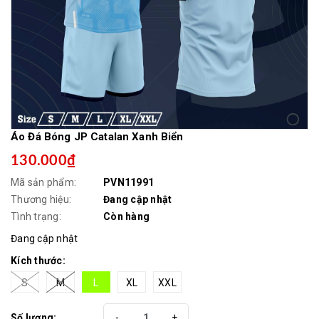
Áo Đá Bóng JP Catalan Xanh Biển
130.000₫
Mã sản phẩm:
PVN11991
Thương hiệu:
Đang cập nhật
Tình trạng:
Còn hàng
Đang cập nhật
Kích thước:
S
M
L
XL
XXL
Số lượng:
-
+