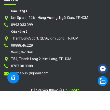
Cửa Hàng 1:
Uni Sport - 126 - Hùng Vương, Ngãi Giao, TP.HCM
0993.033.099
Cửa Hàng 2:
ThànhLongSport, QL56, Kim Long, TP.HCM
08888.46.229
Xưởng Sản Xuất:
T54, Thành Long 2, Kim Long, TP.HCM
0767.08.0088
thethaouni@gmail.com
Bản quyền thuộc về
Uni Sport
Cung cấp bởi
|
Sapo
So sánh
}