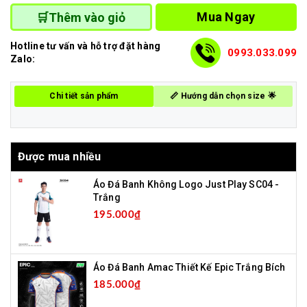
Mua Ngay
🛒Thêm vào giỏ
Hotline tư vấn và hỗ trợ đặt hàng
0993.033.099
Zalo:
Chi tiết sản phẩm
📏 Hướng dẫn chọn size 🌟
Được mua nhiều
Áo Đá Banh Không Logo Just Play SC04 -
Trắng
195.000₫
Áo Đá Banh Amac Thiết Kế Epic Trắng Bích
185.000₫