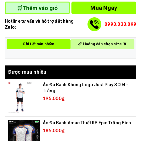
Mua Ngay
🛒Thêm vào giỏ
Hotline tư vấn và hỗ trợ đặt hàng
0993.033.099
Zalo:
Chi tiết sản phẩm
📏 Hướng dẫn chọn size 🌟
Được mua nhiều
Áo Đá Banh Không Logo Just Play SC04 -
Trắng
195.000₫
Áo Đá Banh Amac Thiết Kế Epic Trắng Bích
185.000₫