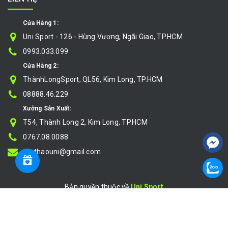
Cửa Hàng 1:
Uni Sport - 126 - Hùng Vương, Ngãi Giao, TP.HCM
0993.033.099
Cửa Hàng 2:
ThànhLongSport, QL56, Kim Long, TP.HCM
08888.46.229
Xưởng Sản Xuất:
T54, Thành Long 2, Kim Long, TP.HCM
0767.08.0088
thethaouni@gmail.com
Bản quyền thuộc về
Uni Sport
Cung cấp bởi
|
Sapo
So sánh
}