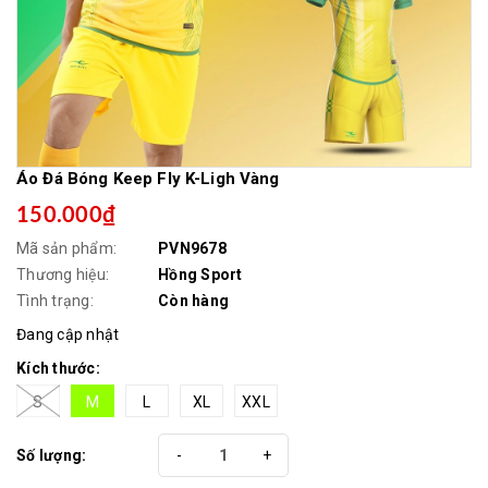
Áo Đá Bóng Keep Fly K-Ligh Vàng
150.000₫
Mã sản phẩm:
PVN9678
Thương hiệu:
Hồng Sport
Tình trạng:
Còn hàng
Đang cập nhật
Kích thước:
S
M
L
XL
XXL
Số lượng:
-
+