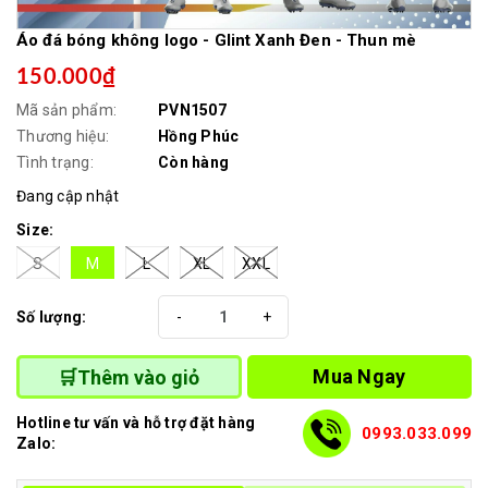
Áo đá bóng không logo - Glint Xanh Đen - Thun mè
150.000₫
Mã sản phẩm:
PVN1507
Thương hiệu:
Hồng Phúc
Tình trạng:
Còn hàng
Đang cập nhật
Size:
S
M
L
XL
XXL
Số lượng:
-
+
Mua Ngay
🛒Thêm vào giỏ
Hotline tư vấn và hỗ trợ đặt hàng
0993.033.099
Zalo: