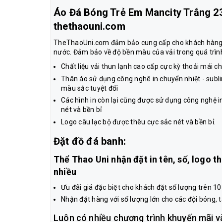
Áo Đá Bóng Trẻ Em Mancity Trắng 23
thethaouni.com
TheThaoUni.com đảm bảo cung cấp cho khách hàng n
nước. Đảm bảo về độ bền màu của vải trong quá trình
Chất liệu vải thun lạnh cao cấp cực kỳ thoải mái 
Thân áo sử dụng công nghê in chuyển nhiệt - subl
màu sắc tuyệt đối
Các hình in còn lại cũng được sử dụng công nghệ i
nét và bền bỉ
Logo câu lạc bộ được thêu cực sắc nét và bền bỉ.
Đặt đồ đá banh:
Thể Thao Uni nhận đặt in tên, số, logo 
nhiều
Ưu đãi giá đặc biệt cho khách đặt số lượng trên 1
Nhận đặt hàng với số lượng lớn cho các đội bóng, tập
Luôn có nhiều chương trình khuyến mãi v