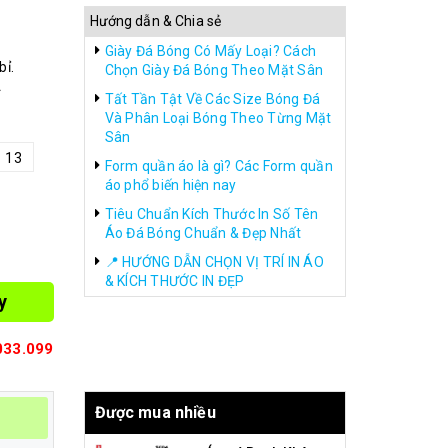
Hướng dẫn & Chia sẻ
Giày Đá Bóng Có Mấy Loại? Cách
bỉ.
Chọn Giày Đá Bóng Theo Mặt Sân
Tất Tần Tật Về Các Size Bóng Đá
Và Phân Loại Bóng Theo Từng Mặt
Sân
13
Form quần áo là gì? Các Form quần
áo phổ biến hiện nay
Tiêu Chuẩn Kích Thước In Số Tên
Áo Đá Bóng Chuẩn & Đẹp Nhất
📍 HƯỚNG DẪN CHỌN VỊ TRÍ IN ÁO
& KÍCH THƯỚC IN ĐẸP
y
033.099
Được mua nhiều