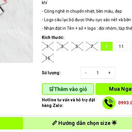
khí
- Công nghê in chuyển nhiệt, bền màu, đẹp
- Logo câu lạc bộ được thêu cực sắc nét và bền 
- Nhận đặt in Tên + số + logo : đội nhóm, tập thể
Kích thước:
1
3
5
7
9
11
15
Số lượng:
-
+
Mua Nga
🛒Thêm vào giỏ
Hotline tư vấn và hỗ trợ đặt
0993.
hàng Zalo:
📏 Hướng dẫn chọn size 🌟