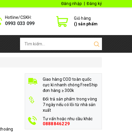
Đăng nhập
|
Đăng ký
Hotline/CSKH:
Giỏ hàng
0993 033 099
(
) sản phẩm
Giao hàng COD toàn quốc
cực kì nhanh chóng FreeShip
đơn hàng ≥ 300k
Đổi trả sản phẩm trong vòng
7 ngày nếu có lỗi từ nhà sản
xuất
Tư vấn hoặc nhu cầu khác
0888846229
 thoáng