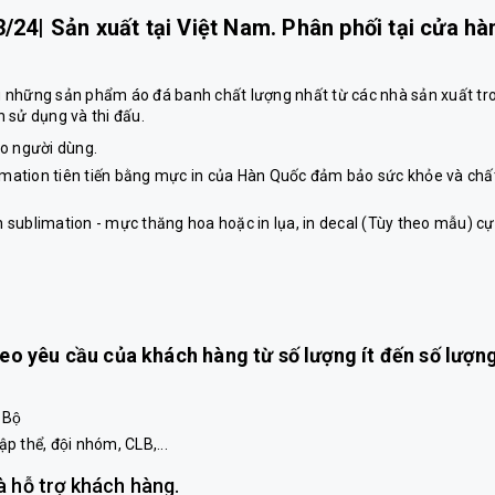
/24| Sản xuất tại Việt Nam. Phân phối tại cửa hà
hững sản phẩm áo đá banh chất lượng nhất từ các nhà sản xuất tr
 sử dụng và thi đấu.
cho người dùng.
imation tiên tiến bằng mực in của Hàn Quốc đảm bảo sức khỏe và chấ
n sublimation - mực thăng hoa hoặc in lụa, in decal (Tùy theo mẫu) cự
theo yêu cầu của khách hàng từ số lượng ít đến số lượn
0 Bộ
 thể, đội nhóm, CLB,...
à hỗ trợ khách hàng.