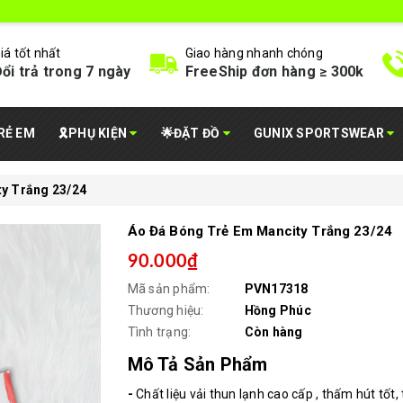
iá tốt nhất
Giao hàng nhanh chóng
ổi trả trong 7 ngày
FreeShip đơn hàng ≥ 300k
RẺ EM
🎗️PHỤ KIỆN
🌟ĐẶT ĐỒ
GUNIX SPORTSWEAR
y Trắng 23/24
Áo Đá Bóng Trẻ Em Mancity Trắng 23/24
90.000₫
Mã sản phẩm:
PVN17318
Thương hiệu:
Hồng Phúc
Tình trạng:
Còn hàng
Mô Tả Sản Phẩm
-
Chất liệu vải thun lạnh cao cấp , thấm hút tốt,