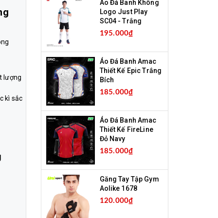
Áo Đá Banh Không
ng
Logo Just Play
SC04 - Trắng
195.000₫
ong
Áo Đá Banh Amac
Thiết Kế Epic Trắng
t lượng
Bích
185.000₫
c kì sắc
Áo Đá Banh Amac
Thiết Kế FireLine
Đỏ Navy
185.000₫
g
Găng Tay Tập Gym
Aolike 1678
120.000₫