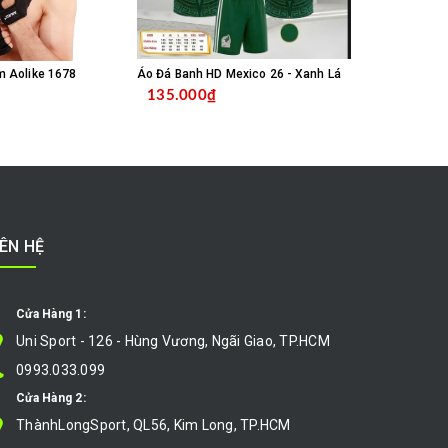
m Aolike 1678
Áo Đá Banh HD Mexico 26 - Xanh Lá
135.000₫
135.000
MUA HÀNG
CHỌN SẢN PHẨM
IÊN HỆ
Cửa Hàng 1:
Uni Sport - 126 - Hùng Vương, Ngãi Giao, TP.HCM
0993.033.099
Cửa Hàng 2:
ThànhLongSport, QL56, Kim Long, TP.HCM