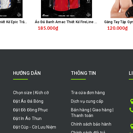
Áo Đá Banh Amac Thiết Kế Epic Trắng Bích
Áo Đá Banh Amac Thiết Kế FireLine Đỏ Navy
Găng Tay Tập Gy
185.000₫
120.000₫
HỌN SẢN PHẨM
CHỌN SẢN PHẨM
HƯỚNG DẪN
THÔNG TIN
L
Chọn size | Kích cỡ
Tra cứa đơn hàng
Đặt Áo Đá Bóng
Dịch vụ cung cấp
Đặt Đồ Đồng Phục
Bán hàng | Giao hàng |
Thanh toán
Đặt In Áo Thun
Chính sách bảo hành
Đặt Cúp - Cờ Lưu Niệm
Chính sách đổi trả