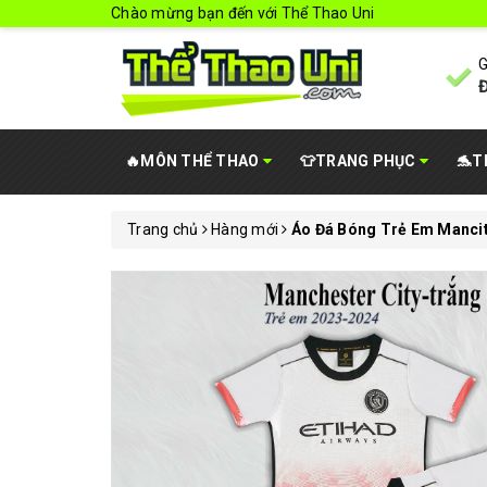
Chào mừng bạn đến với Thể Thao Uni
G
Đ
🔥MÔN THỂ THAO
👕TRANG PHỤC
🐬T
Trang chủ
Hàng mới
Áo Đá Bóng Trẻ Em Mancit