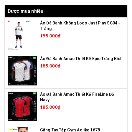
Được mua nhiều
Áo Đá Banh Không Logo Just Play SC04 -
Trắng
195.000₫
Áo Đá Banh Amac Thiết Kế Epic Trắng Bích
185.000₫
Áo Đá Banh Amac Thiết Kế FireLine Đỏ
Navy
185.000₫
Găng Tay Tập Gym Aolike 1678