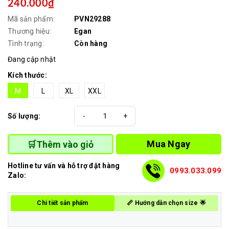
240.000₫
Mã sản phẩm:
PVN29288
Thương hiệu:
Egan
Tình trạng:
Còn hàng
Đang cập nhật
Kích thước:
M
L
XL
XXL
Số lượng:
-
+
Mua Ngay
🛒Thêm vào giỏ
Hotline tư vấn và hỗ trợ đặt hàng
0993.033.099
Zalo:
Chi tiết sản phẩm
📏 Hướng dẫn chọn size 🌟