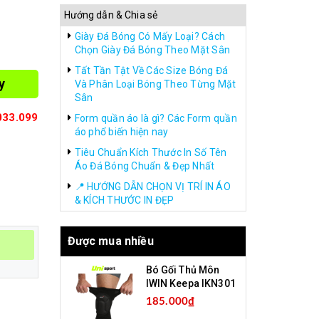
Hướng dẫn & Chia sẻ
Giày Đá Bóng Có Mấy Loại? Cách
Chọn Giày Đá Bóng Theo Mặt Sân
Tất Tần Tật Về Các Size Bóng Đá
y
Và Phân Loại Bóng Theo Từng Mặt
Sân
033.099
Form quần áo là gì? Các Form quần
áo phổ biến hiện nay
Tiêu Chuẩn Kích Thước In Số Tên
Áo Đá Bóng Chuẩn & Đẹp Nhất
📍 HƯỚNG DẪN CHỌN VỊ TRÍ IN ÁO
& KÍCH THƯỚC IN ĐẸP
Được mua nhiều
Bó Gối Thủ Môn
IWIN Keepa IKN301
185.000₫