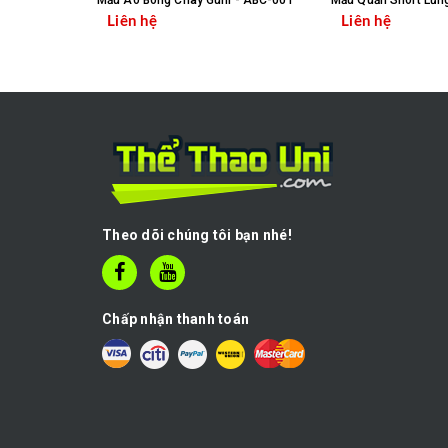
Mẫu Áo Bóng Chày Guni - ABC-001
Liên hệ
Liên hệ
CHỌN SẢN PHẨM
C
Theo dõi chúng tôi bạn nhé!
Chấp nhận thanh toán