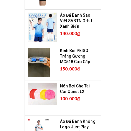
Áo Đá Banh Sao
Việt SVBTN Orbit -
Xanh Biển
140.000₫
Kính Bơi PEISO
Tráng Gương
MC518 Cao Cấp
150.000₫
Nón Bơi Che Tai
ConQuest L2
100.000₫
Áo Đá Banh Không
Logo Just Play