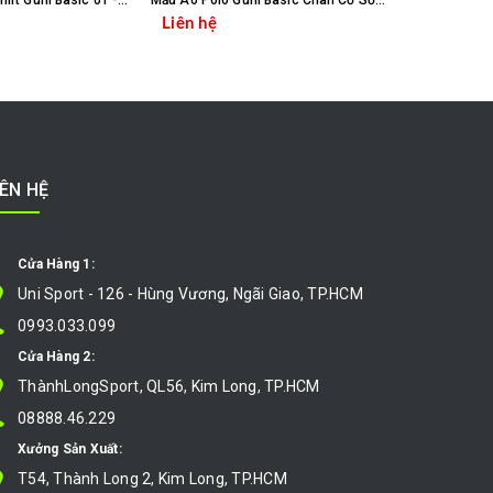
Mẫu Áo Thun T-Shirt Guni Basic 01 - TE-T-B01
Mẫu Áo Polo Guni Basic Chân Cổ Sơ Mi -PL-BASIC-BD
Liên hệ
Liên hệ
CHỌN SẢN PHẨM
CHỌN SẢN PHẨM
IÊN HỆ
Cửa Hàng 1:
Uni Sport - 126 - Hùng Vương, Ngãi Giao, TP.HCM
0993.033.099
Cửa Hàng 2:
ThànhLongSport, QL56, Kim Long, TP.HCM
08888.46.229
Xưởng Sản Xuất:
T54, Thành Long 2, Kim Long, TP.HCM