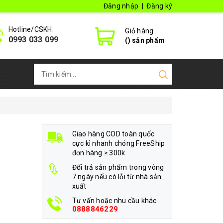
Đăng nhập
|
Đăng ký
Hotline/CSKH:
Giỏ hàng
0993 033 099
(
) sản phẩm
Giao hàng COD toàn quốc
cực kì nhanh chóng FreeShip
đơn hàng ≥ 300k
Đổi trả sản phẩm trong vòng
7 ngày nếu có lỗi từ nhà sản
xuất
Tư vấn hoặc nhu cầu khác
0888846229