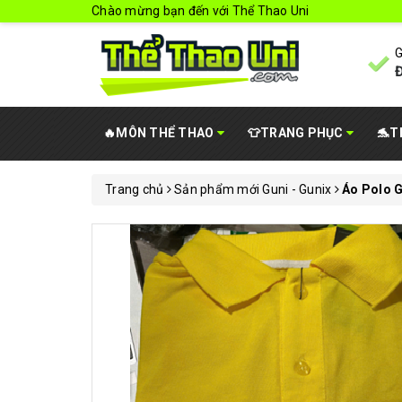
Chào mừng bạn đến với Thể Thao Uni
G
Đ
🔥MÔN THỂ THAO
👕TRANG PHỤC
🐬T
Trang chủ
Sản phẩm mới Guni - Gunix
Áo Polo G