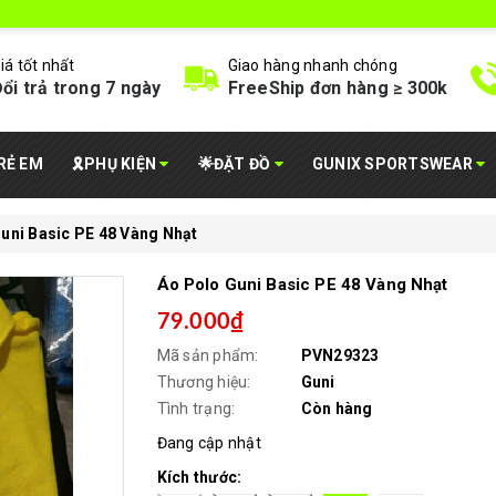
iá tốt nhất
Giao hàng nhanh chóng
ổi trả trong 7 ngày
FreeShip đơn hàng ≥ 300k
RẺ EM
🎗️PHỤ KIỆN
🌟ĐẶT ĐỒ
GUNIX SPORTSWEAR
uni Basic PE 48 Vàng Nhạt
Áo Polo Guni Basic PE 48 Vàng Nhạt
79.000₫
Mã sản phẩm:
PVN29323
Thương hiệu:
Guni
Tình trạng:
Còn hàng
Đang cập nhật
Kích thước: