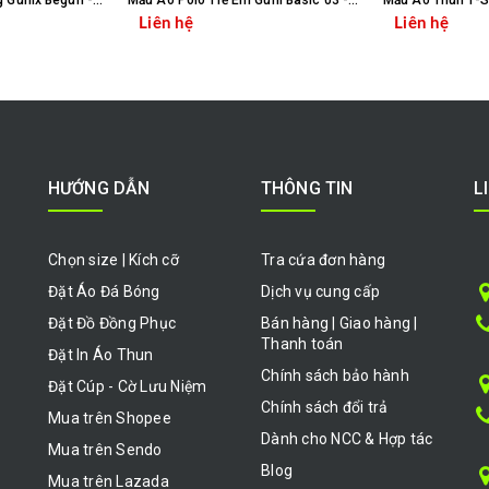
Mẫu Quần Short Lửng Gunix Begun - QSL-01
Mẫu Áo Polo Trẻ Em Guni Basic 03 - TE-PL-B03
Liên hệ
Liên hệ
HỌN SẢN PHẨM
CHỌN SẢN PHẨM
HƯỚNG DẪN
THÔNG TIN
L
Chọn size | Kích cỡ
Tra cứa đơn hàng
Đặt Áo Đá Bóng
Dịch vụ cung cấp
Đặt Đồ Đồng Phục
Bán hàng | Giao hàng |
Thanh toán
Đặt In Áo Thun
Chính sách bảo hành
Đặt Cúp - Cờ Lưu Niệm
Chính sách đổi trả
Mua trên Shopee
Dành cho NCC & Hợp tác
Mua trên Sendo
Blog
Mua trên Lazada