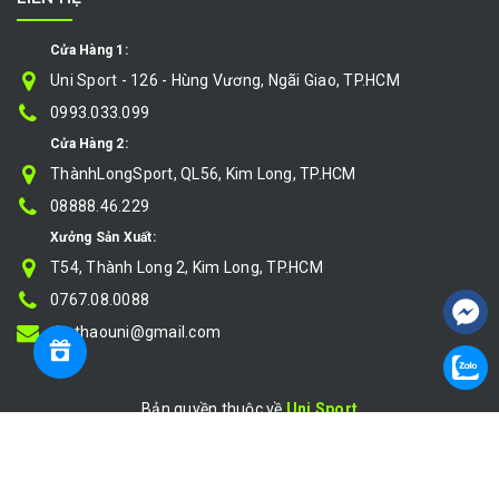
Cửa Hàng 1:
Uni Sport - 126 - Hùng Vương, Ngãi Giao, TP.HCM
0993.033.099
Cửa Hàng 2:
ThànhLongSport, QL56, Kim Long, TP.HCM
08888.46.229
Xưởng Sản Xuất:
T54, Thành Long 2, Kim Long, TP.HCM
0767.08.0088
thethaouni@gmail.com
Bản quyền thuộc về
Uni Sport
Cung cấp bởi
|
Sapo
So sánh
}