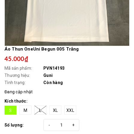
Áo Thun OneUni Begun 005 Trắng
45.000₫
Mã sản phẩm:
PVN14193
Thương hiệu:
Guni
Tình trạng:
Còn hàng
Đang cập nhật
Kích thước:
S
M
L
XL
XXL
Số lượng:
-
+