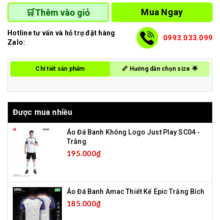
Mua Ngay
🛒Thêm vào giỏ
Hotline tư vấn và hỗ trợ đặt hàng
0993.033.099
Zalo:
Chi tiết sản phẩm
📏 Hướng dẫn chọn size 🌟
Được mua nhiều
Áo Đá Banh Không Logo Just Play SC04 -
Trắng
195.000₫
Áo Đá Banh Amac Thiết Kế Epic Trắng Bích
185.000₫