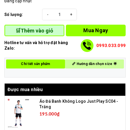
Đang cập nhật
Số lượng:
-
+
Mua Ngay
🛒Thêm vào giỏ
Hotline tư vấn và hỗ trợ đặt hàng
0993.033.099
Zalo:
Chi tiết sản phẩm
📏 Hướng dẫn chọn size 🌟
Được mua nhiều
Áo Đá Banh Không Logo Just Play SC04 -
Trắng
195.000₫