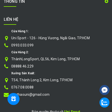
THÔNG TIN
LIÊN HỆ
Cửa Hàng 1:
Uni Sport - 126 - Hùng Vương, Ngãi Giao, TP.HCM
0993.033.099
Cửa Hàng 2:
ThànhLongSport, QL56, Kim Long, TP.HCM
08888.46.229
Xưởng Sản Xuất:
T54, Thành Long 2, Kim Long, TP.HCM
0767.08.0088
thethaouni@gmail.com
Bản quyền thuộc về
Uni Sport