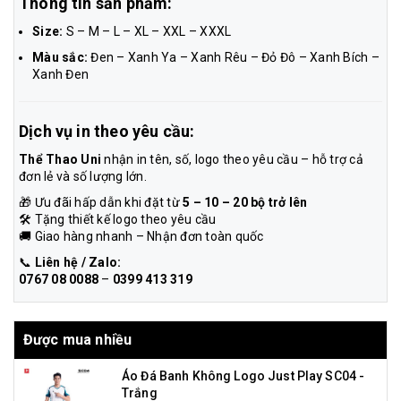
Thông tin sản phẩm:
Size:
S – M – L – XL – XXL – XXXL
Màu sắc:
Đen – Xanh Ya – Xanh Rêu – Đỏ Đô – Xanh Bích –
Xanh Đen
Dịch vụ in theo yêu cầu:
Thể Thao Uni
nhận in tên, số, logo theo yêu cầu – hỗ trợ cả
đơn lẻ và số lượng lớn.
🎁 Ưu đãi hấp dẫn khi đặt từ
5 – 10 – 20 bộ trở lên
🛠️ Tặng thiết kế logo theo yêu cầu
🚚 Giao hàng nhanh – Nhận đơn toàn quốc
📞
Liên hệ / Zalo:
0767 08 0088
–
0399 413 319
Được mua nhiều
Áo Đá Banh Không Logo Just Play SC04 -
Trắng