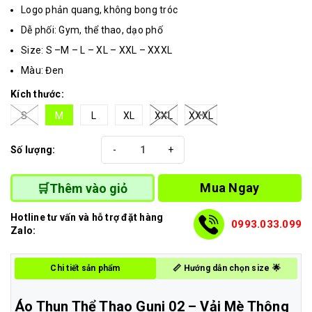
Logo phản quang, không bong tróc
Dễ phối: Gym, thể thao, dạo phố
Size: S –M – L – XL – XXL – XXXL
Màu: Đen
Kích thước:
S
M
L
XL
XXL
XXXL
Số lượng:
-
+
Mua Ngay
🛒Thêm vào giỏ
Hotline tư vấn và hỗ trợ đặt hàng
0993.033.099
Zalo:
Chi tiết sản phẩm
📏 Hướng dẫn chọn size 🌟
Áo Thun Thể Thao Guni 02 – Vải Mè Thông