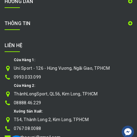
HƯỚNG DẪN
THÔNG TIN
LIÊN HỆ
Cửa Hàng 1:
Uni Sport - 126 - Hùng Vương, Ngãi Giao, TP.HCM
0993.033.099
Cửa Hàng 2:
ThànhLongSport, QL56, Kim Long, TP.HCM
08888.46.229
Xưởng Sản Xuất:
T54, Thành Long 2, Kim Long, TP.HCM
0767.08.0088