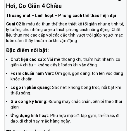
Hơi, Co Giãn 4 Chiều
Thoáng mát – Linh hoạt – Phong cách thể thao hiện đại
Guni 02
là mẫu áo thun thể thao thiết kế tối giản nhưng tinh tế,
lý tưởng cho những ai yêu thích phong cách năng động. Chất
liệu thun mè cao cấp với các đặc tính vượt trội giúp người mặc
luôn cảm thấy thoải mái khi vận động.
Đặc điểm nổi bật:
Chất liệu cao cấp:
Vải mè thoáng khí, thấm hút nhanh, co
giãn 4 chiều – không gây bí bách khi vận động.
Form chuẩn nam Việt:
Ôm gọn, gọn dáng, tôn lên vóc dáng
khỏe khoắn.
Logo in phản quang:
Sắc nét, không bong tróc, nổi bật khi
thiếu sáng.
Gia công kỹ lưỡng:
Đường may chắc chắn, bền bỉ theo thời
gian.
Ứng dụng linh hoạt:
Phù hợp mặc đi tập gym, thể thao, đi
dạo, đi chơi hay mặc hàng ngày.