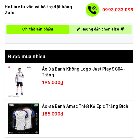
Hotline tư vấn và hỗ trợ đặt hàng
0993.033.099
Zalo:
Chi tiết sản phẩm
📏 Hướng dẫn chọn size 🌟
Được mua nhiều
Áo Đá Banh Không Logo Just Play SC04 -
Trắng
195.000₫
Áo Đá Banh Amac Thiết Kế Epic Trắng Bích
185.000₫