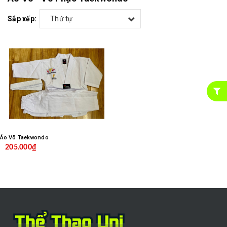
Sắp xếp:
Thứ tự
Áo Võ Taekwondo
205.000₫