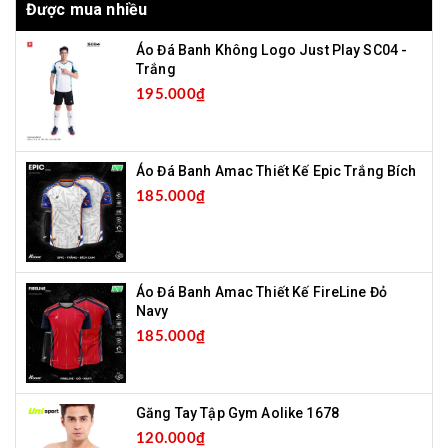
Được mua nhiều
Áo Đá Banh Không Logo Just Play SC04 -
Trắng
195.000₫
Áo Đá Banh Amac Thiết Kế Epic Trắng Bích
185.000₫
Áo Đá Banh Amac Thiết Kế FireLine Đỏ
Navy
185.000₫
Găng Tay Tập Gym Aolike 1678
120.000₫