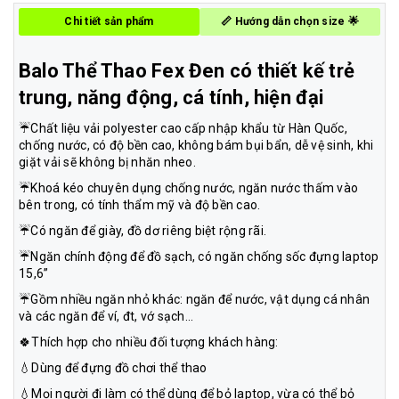
Chi tiết sản phẩm
📏 Hướng dẫn chọn size 🌟
Balo Thể Thao Fex Đen có thiết kế trẻ
trung, năng động, cá tính, hiện đại
☔️Chất liệu vải polyester cao cấp nhập khẩu từ Hàn Quốc,
chống nước, có độ bền cao, không bám bụi bẩn, dễ vệ sinh, khi
giặt vải sẽ không bị nhăn nheo.
☔️Khoá kéo chuyên dụng chống nước, ngăn nước thấm vào
bên trong, có tính thẩm mỹ và độ bền cao.
☔️Có ngăn để giày, đồ dơ riêng biệt rộng rãi.
☔️Ngăn chính động để đồ sạch, có ngăn chống sốc đựng laptop
15,6”
☔️Gồm nhiều ngăn nhỏ khác: ngăn để nước, vật dụng cá nhân
và các ngăn để ví, đt, vớ sạch…
🍀Thích hợp cho nhiều đối tượng khách hàng:
💧Dùng để đựng đồ chơi thể thao
💧Mọi người đi làm có thể dùng để bỏ laptop, vừa có thể bỏ