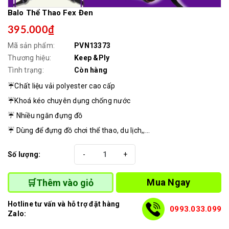
Balo Thể Thao Fex Đen
395.000₫
Mã sản phẩm:
PVN13373
Thương hiệu:
Keep &Ply
Tình trạng:
Còn hàng
☔️Chất liệu vải polyester cao cấp
☔️Khoá kéo chuyên dụng chống nước
☔️ Nhiều ngăn đựng đồ
☔️ Dùng để đựng đồ chơi thể thao, du lịch,,...
Số lượng:
-
+
Mua Ngay
🛒Thêm vào giỏ
Hotline tư vấn và hỗ trợ đặt hàng
0993.033.099
Zalo: