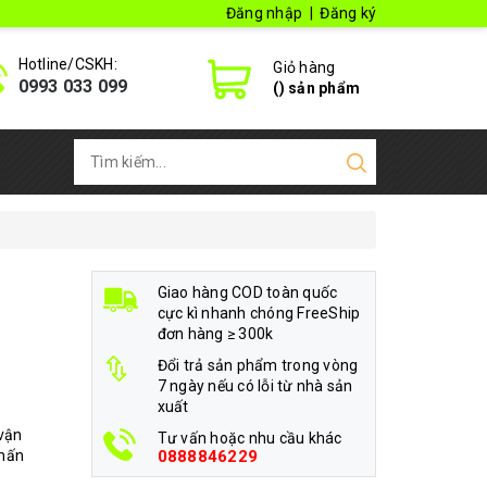
Đăng nhập
|
Đăng ký
Hotline/CSKH:
Giỏ hàng
0993 033 099
(
) sản phẩm
Giao hàng COD toàn quốc
cực kì nhanh chóng FreeShip
đơn hàng ≥ 300k
Đổi trả sản phẩm trong vòng
7 ngày nếu có lỗi từ nhà sản
xuất
 vận
Tư vấn hoặc nhu cầu khác
chấn
0888846229