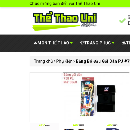
Chào mừng bạn đến với Thể Thao Uni
G
Đ
🔥MÔN THỂ THAO
👕TRANG PHỤC
🐬T
Trang chủ
Phụ Kiện
Băng Bó Đầu Gối Dán PJ #