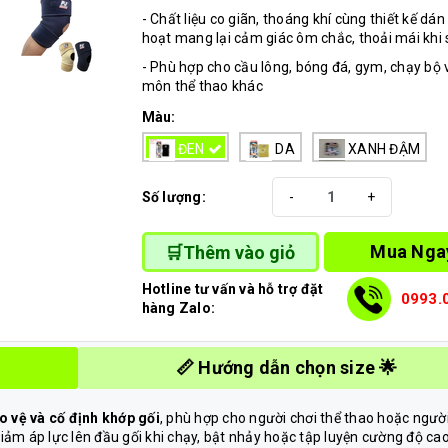
- Chất liệu co giãn, thoáng khí cùng thiết kế dán 
hoạt mang lại cảm giác ôm chắc, thoải mái khi 
- Phù hợp cho cầu lông, bóng đá, gym, chạy bộ 
môn thể thao khác
Màu:
ĐEN
DA
XANH ĐẬM
Số lượng:
-
+
Mua Nga
🛒Thêm vào giỏ
Hotline tư vấn và hỗ trợ đặt
0993.
hàng Zalo:
📏 Hướng dẫn chọn size 🌟
o vệ và cố định khớp gối
, phù hợp cho người chơi thể thao hoặc ngườ
ảm áp lực lên đầu gối khi chạy, bật nhảy hoặc tập luyện cường độ cao