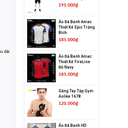
195.000₫
Áo Đá Banh Amac
Thiết Kế Epic Trắng
Bích
185.000₫
u dài.
Áo Đá Banh Amac
Thiết Kế FireLine
Đỏ Navy
185.000₫
Găng Tay Tập Gym
Aolike 1678
120.000₫
Áo Đá Banh HD