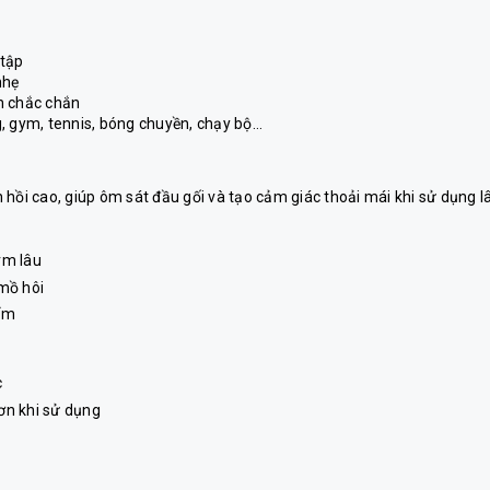
 tập
nhẹ
n chắc chắn
g, gym, tennis, bóng chuyền, chạy bộ…
hồi cao, giúp ôm sát đầu gối và tạo cảm giác thoải mái khi sử dụng lâ
orm lâu
mồ hôi
ẩm
c
ơn khi sử dụng