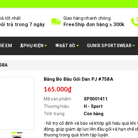
iá tốt nhất
Giao hàng nhanh chóng
ổi trả trong 7 ngày
FreeShip đơn hàng ≥ 300k
RẺ EM
🎗️PHỤ KIỆN
🌟ĐẶT ĐỒ
GUNIX SPORTSWEAR
758A
Băng Bó Đầu Gối Dán PJ #758A
165.000₫
Mã sản phẩm:
SP0001411
Thương hiệu:
H - Sport
Tình trạng:
Còn hàng
- hỗ trợ cố định và bảo vệ khớp gối hiệu quả khi
động, giúp giảm áp lực lên đầu gối và hạn chế 
thương trong quá trình tập luyện.