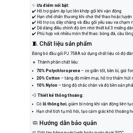
✨
Ưu điểm nổi bật:
✔️ Hỗ trợ giảm áp lực lên khớp gối khi vận động
✔️ Hạn chế chấn thương khi chơi thể thao hoặc luyện
✔️ Hỗ trợ cơ, dây chằng và đầu gối yếu sau va chạm 
✔️ Dễ dàng điều chỉnh độ ôm nhờ thiết kế 3 miếng dá
✔️ Phù hợp với nhiều môn thể thao: bóng đá, cầu lôn
🧵 Chất liệu sản phẩm
Băng bó đầu gối PJ 758A sử dụng chất liệu có độ đàn 
🔹 Thành phần chất liệu:
70% Polychloroprene
– co giãn tốt, bền bỉ, giữ f
20% Cotton
– tăng độ mềm mại, hỗ trợ thấm hút 
10% Nylon
– tăng độ chắc chắn và độ bền sản ph
💨
Thiết kế thông thoáng:
Có
lỗ thông hơi
, giảm bí nóng khi vận động liên tụ
Hạn chế tích tụ mồ hôi, tạo cảm giác khô thoáng h
🧼 Hướng dẫn bảo quản
🫧 Giặt tay bằng nước lạnh hoặc nước dưới 30°C