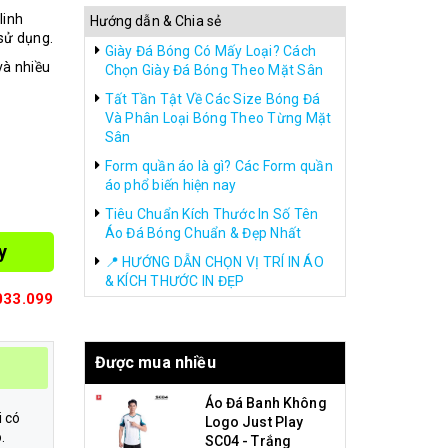
linh
Hướng dẫn & Chia sẻ
sử dụng.
Giày Đá Bóng Có Mấy Loại? Cách
và nhiều
Chọn Giày Đá Bóng Theo Mặt Sân
Tất Tần Tật Về Các Size Bóng Đá
Và Phân Loại Bóng Theo Từng Mặt
Sân
Form quần áo là gì? Các Form quần
áo phổ biến hiện nay
Tiêu Chuẩn Kích Thước In Số Tên
Áo Đá Bóng Chuẩn & Đẹp Nhất
y
📍 HƯỚNG DẪN CHỌN VỊ TRÍ IN ÁO
& KÍCH THƯỚC IN ĐẸP
033.099
Được mua nhiều
Áo Đá Banh Không
i có
Logo Just Play
.
SC04 - Trắng