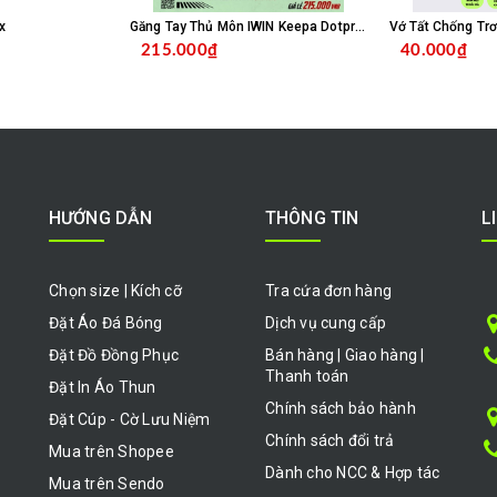
x
Găng Tay Thủ Môn IWIN Keepa Dotpro Xanh Biển
215.000₫
40.000₫
HỌN SẢN PHẨM
CHỌN SẢN PHẨM
HƯỚNG DẪN
THÔNG TIN
L
Chọn size | Kích cỡ
Tra cứa đơn hàng
Đặt Áo Đá Bóng
Dịch vụ cung cấp
Đặt Đồ Đồng Phục
Bán hàng | Giao hàng |
Thanh toán
Đặt In Áo Thun
Chính sách bảo hành
Đặt Cúp - Cờ Lưu Niệm
Chính sách đổi trả
Mua trên Shopee
Dành cho NCC & Hợp tác
Mua trên Sendo