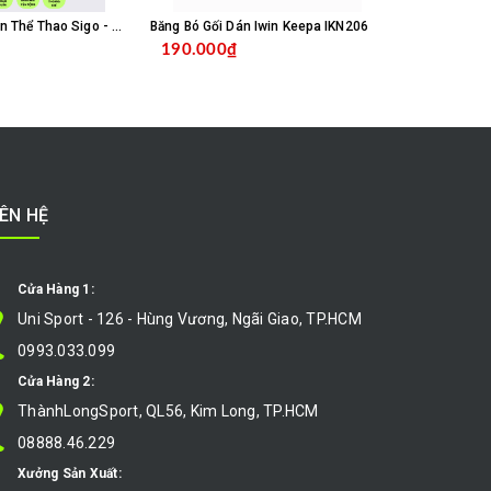
Vớ Tất Chống Trơn Thể Thao Sigo - Trắng
Băng Bó Gối Dán Iwin Keepa IKN206
Băng Bó Gối 
190.000₫
260.000
MUA HÀNG
MUA HÀNG
IÊN HỆ
Cửa Hàng 1:
Uni Sport - 126 - Hùng Vương, Ngãi Giao, TP.HCM
0993.033.099
Cửa Hàng 2:
ThànhLongSport, QL56, Kim Long, TP.HCM
08888.46.229
Xưởng Sản Xuất: