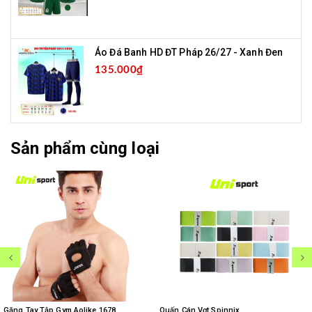
Áo Đá Banh HD ĐT Pháp 26/27 - Xanh Đen
135.000₫
Sản phẩm cùng loại
Găng Tay Tập Gym Aolike 1678
Quấn Cán Vợt Spinnix