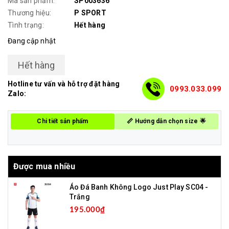
Mã sản phẩm:
SP003636
Thương hiệu:
P SPORT
Tình trạng:
Hết hàng
Đang cập nhật
Hết hàng
Hotline tư vấn và hỗ trợ đặt hàng
0993.033.099
Zalo:
Chi tiết sản phẩm
📏 Hướng dẫn chọn size 🌟
Được mua nhiều
Áo Đá Banh Không Logo Just Play SC04 -
Trắng
195.000₫