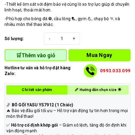
-Thiết kế ôm sát với đệm bảo vệ cùng lò xo trợ lực giúp di chuyển
linh hoạt, thoải mái hơn.
-Phù hợp cho bóng đá ⚽, cầu lông 🏸, gym 💪, chạy bộ 🏃 và
nhiều môn thể thao khác.
Số lượng:
-
+
Mua Ngay
🛒Thêm vào giỏ
Hotline tư vấn và hỗ trợ đặt hàng
0993.033.099
Zalo:
Chi tiết sản phẩm
📏 Hướng dẫn chọn size 🌟
🦵
BÓ GỐI YASU YS7912 (1 Chiếc)
🔥 Bảo vệ đầu gối tối ưu – Hỗ trợ vận động tự tin hơn trong mọi
môn thể thao!
✅
Hỗ trợ cố định khớp gối
– Giảm xô lệch, tăng độ ổn định khi
vận động mạnh.