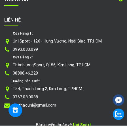
LIÊN HỆ
Cửa Hàng 1:
Uni Sport - 126 - Hùng Vương, Ngãi Giao, TP.HCM
0993.033.099
Cửa Hàng 2:
ThànhLongSport, QL56, Kim Long, TP.HCM
08888.46.229
Xưởng Sản Xuất:
T54, Thành Long 2, Kim Long, TP.HCM
0767.08.0088
thethaouni@gmail.com
Bản quyền thuộc về
Uni Sport