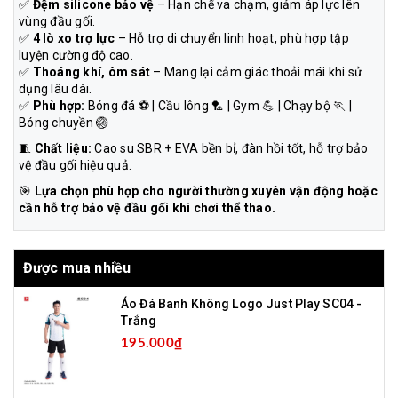
✅
Đệm silicone bảo vệ
– Hạn chế va chạm, giảm áp lực lên
vùng đầu gối.
✅
4 lò xo trợ lực
– Hỗ trợ di chuyển linh hoạt, phù hợp tập
luyện cường độ cao.
✅
Thoáng khí, ôm sát
– Mang lại cảm giác thoải mái khi sử
dụng lâu dài.
✅
Phù hợp:
Bóng đá ⚽ | Cầu lông 🏸 | Gym 💪 | Chạy bộ 🏃 |
Bóng chuyền 🏐
🧵
Chất liệu:
Cao su SBR + EVA bền bỉ, đàn hồi tốt, hỗ trợ bảo
vệ đầu gối hiệu quả.
🎯
Lựa chọn phù hợp cho người thường xuyên vận động hoặc
cần hỗ trợ bảo vệ đầu gối khi chơi thể thao.
Được mua nhiều
Áo Đá Banh Không Logo Just Play SC04 -
Trắng
195.000₫