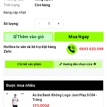
Tình trạng:
Còn hàng
Đang cập nhật
Số lượng:
-
+
Mua Ngay
🛒Thêm vào giỏ
Hotline tư vấn và hỗ trợ đặt hàng
0993.033.099
Zalo:
Chi tiết sản phẩm
📏 Hướng dẫn chọn size 🌟
Được mua nhiều
Áo Đá Banh Không Logo Just Play SC04 -
Trắng
195.000₫