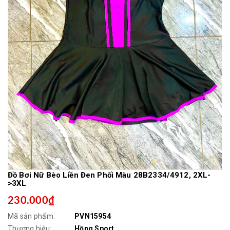
Đồ Bơi Nữ Bèo Liền Đen Phối Màu 28B2334/4912, 2XL-
>3XL
230.000₫
Mã sản phẩm:
PVN15954
Thương hiệu:
Hồng Sport