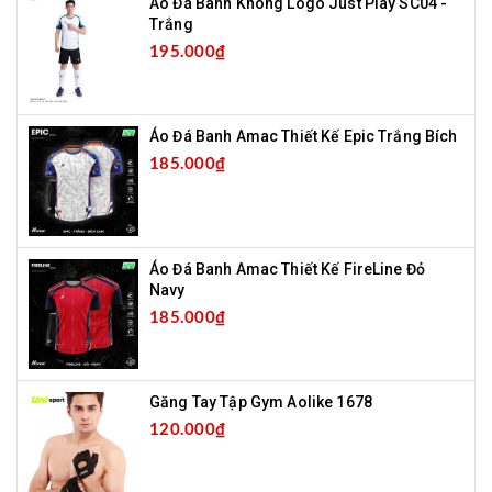
Áo Đá Banh Không Logo Just Play SC04 -
Trắng
195.000₫
Áo Đá Banh Amac Thiết Kế Epic Trắng Bích
185.000₫
Áo Đá Banh Amac Thiết Kế FireLine Đỏ
Navy
185.000₫
Găng Tay Tập Gym Aolike 1678
120.000₫