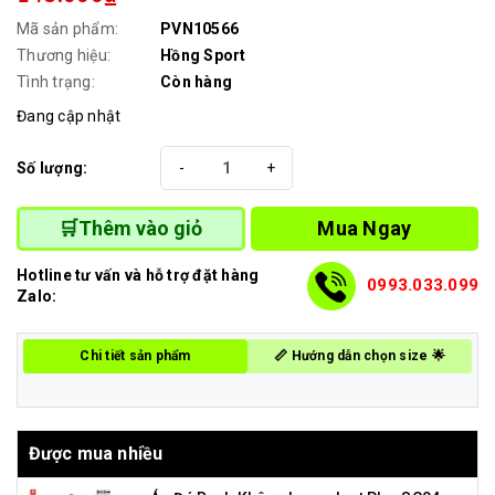
Mã sản phẩm:
PVN10566
Thương hiệu:
Hồng Sport
Tình trạng:
Còn hàng
Đang cập nhật
Số lượng:
-
+
Mua Ngay
🛒Thêm vào giỏ
Hotline tư vấn và hỗ trợ đặt hàng
0993.033.099
Zalo:
Chi tiết sản phẩm
📏 Hướng dẫn chọn size 🌟
Được mua nhiều