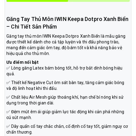
Găng Tay Thủ Môn IWIN Keepa Dotpro Xanh Biển
– Chi Tiết Sản Phẩm
Găng tay thủ môn IWIN Keepa Dotpro Xanh Biển là mẫu găng
được thiết kế dành cho cả tập luyện và thi đấu phong trào,
mang đến cảm giác ôm tay, độ bám tốt và khả năng bảo vệ
hiệu quả cho thủ môn.
Ưu điểm nổi bật
✅ Lòng găng Latex bám bóng tốt, hỗ trợ bắt dính bóng hiệu
quả.
✅ Thiết kế Negative Cut ôm sát bàn tay, tăng cảm giác bóng
và độ linh hoạt khi thi đấu.
✅ Chất liệu Air Mesh giúp thoáng khí, hạn chế bí nóng khi sử
dụng trong thời gian dài.
✅ Đệm mút êm ái giúp giảm lực tác động khi cản phá những
cú sút mạnh.
✅ Dây quấn cổ tay chắc chắn, cố định cổ tay tốt, giảm nguy cơ
chấn thương.