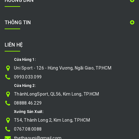
HƯỚNG DẪN
THÔNG TIN
LIÊN HỆ
Cửa Hàng 1:
Uni Sport - 126 - Hùng Vương, Ngãi Giao, TP.HCM
0993.033.099
Cửa Hàng 2:
ThànhLongSport, QL56, Kim Long, TP.HCM
08888.46.229
Xưởng Sản Xuất:
T54, Thành Long 2, Kim Long, TP.HCM
0767.08.0088
thethaouni@gmail.com