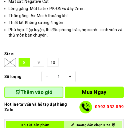
Mặt cắt: Negative Cut
Lòng găng: Mút Latex PK-ONEs dày 2mm
Thân găng: Air Mesh thoáng khí
Thiết kế: Không xương 4 ngón
Phù hợp: Tập luyện, thi đấu phong trào, học sinh - sinh viên và
thủ môn bán chuyên.
Size:
7
8
9
10
Số lượng:
-
+
Mua Ngay
🛒Thêm vào giỏ
Hotline tư vấn và hỗ trợ đặt hàng
0993.033.099
Zalo:
Chi tiết sản phẩm
📏 Hướng dẫn chọn size 🌟