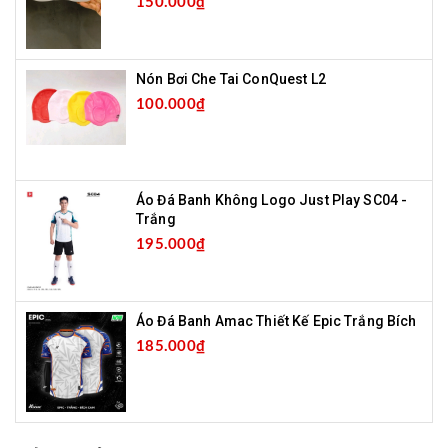
150.000₫
Nón Bơi Che Tai ConQuest L2
100.000₫
Áo Đá Banh Không Logo Just Play SC04 -
Trắng
195.000₫
Áo Đá Banh Amac Thiết Kế Epic Trắng Bích
185.000₫