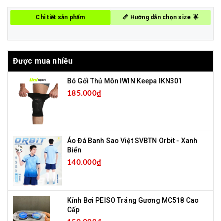
Chi tiết sản phẩm
📏 Hướng dẫn chọn size 🌟
Được mua nhiều
Bó Gối Thủ Môn IWIN Keepa IKN301
185.000₫
Áo Đá Banh Sao Việt SVBTN Orbit - Xanh
Biển
140.000₫
Kính Bơi PEISO Tráng Gương MC518 Cao
Cấp