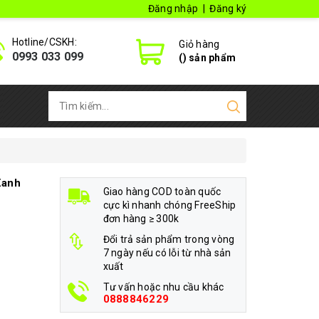
Đăng nhập
|
Đăng ký
Hotline/CSKH:
Giỏ hàng
0993 033 099
(
) sản phẩm
Xanh
Giao hàng COD toàn quốc
cực kì nhanh chóng FreeShip
đơn hàng ≥ 300k
Đổi trả sản phẩm trong vòng
7 ngày nếu có lỗi từ nhà sản
xuất
Tư vấn hoặc nhu cầu khác
0888846229