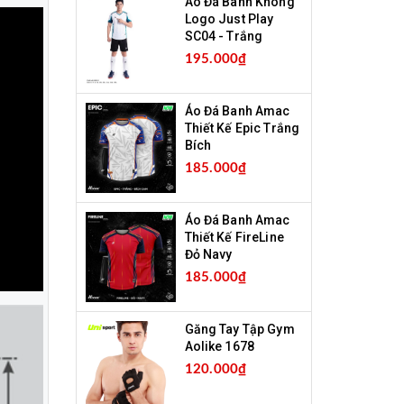
Áo Đá Banh Không
Logo Just Play
SC04 - Trắng
195.000₫
Áo Đá Banh Amac
Thiết Kế Epic Trắng
Bích
185.000₫
Áo Đá Banh Amac
Thiết Kế FireLine
Đỏ Navy
185.000₫
Găng Tay Tập Gym
Aolike 1678
120.000₫