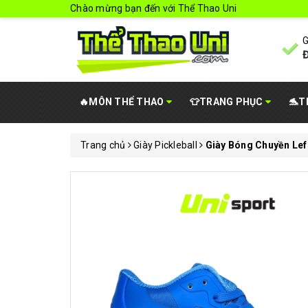
Chào mừng bạn đến với Thể Thao Uni
G
Đ
🔥MÔN THỂ THAO
👕TRANG PHỤC
🐬T
Trang chủ
Giày Pickleball
Giày Bóng Chuyền Lef