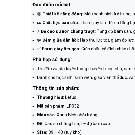
Đặc điểm nổi bật:
🏐
Thiết kế năng động:
Màu xanh bích trẻ trung, p
👟
Chất liệu cao cấp:
Thân giày làm từ da tổng hợp
⚡
Đế cao su non chống trượt:
Tăng độ bám sàn, gi
🧩
Đệm giữa đàn hồi:
Hấp thụ lực tốt, giảm áp lực 
✅
Form giày ôm gọn:
Giúp chân cố định chắc chắn
Phù hợp sử dụng:
Thi đấu và tập luyện bóng chuyền trong nhà, sân t
Dành cho học sinh, sinh viên, giáo viên thể dục, v
Thông tin sản phẩm:
Thương hiệu:
Lefus
Mã sản phẩm:
LP032
Màu sắc:
Xanh Bích phối trắng
Đế:
Cao su chống trượt – độ bám cao
Size:
39 – 43 (tùy kho)