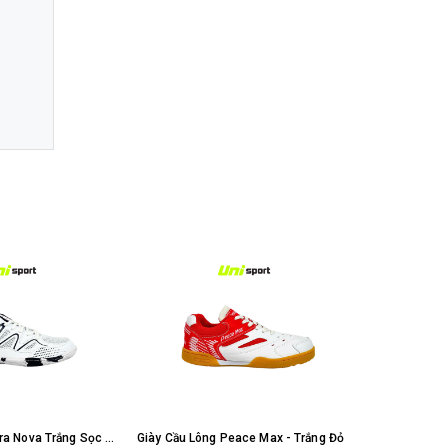
Giày Thể Thao Mira Nova Trắng Sọc Xanh
Giày Cầu Lông Peace Max - Trắng Đỏ
Giày Chạy Bộ 