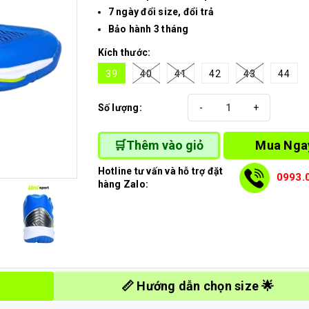
7 ngày đổi size, đổi trả
Bảo hành 3 tháng
Kích thước:
39
40
41
42
43
44
Số lượng:
-
+
Mua Nga
🛒Thêm vào giỏ
Hotline tư vấn và hỗ trợ đặt
0993.
hàng Zalo:
📏 Hướng dẫn chọn size 🌟