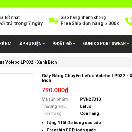
iá tốt nhất
Giao hàng nhanh chóng
ổi trả trong 7 ngày
FreeShip đơn hàng ≥ 300k
RẺ EM
🎗️PHỤ KIỆN
🌟ĐẶT ĐỒ
GUNIX SPORTSWEAR
us Volebo LP032 - Xanh Bích
Giày Bóng Chuyền Lefus Volebo LP032 - 
Bích
790.000₫
Mã sản phẩm:
PVN27310
Thương hiệu:
Lefus
Tình trạng:
Còn hàng
Tặng 1 tất đá bóng cao cấp
Freeship COD toàn quốc