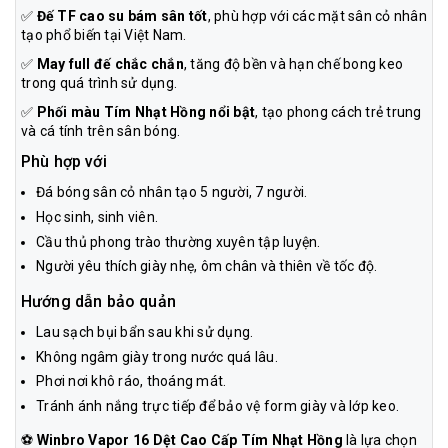
✅
Đế TF cao su bám sân tốt
, phù hợp với các mặt sân cỏ nhân
tạo phổ biến tại Việt Nam.
✅
May full đế chắc chắn
, tăng độ bền và hạn chế bong keo
trong quá trình sử dụng.
✅
Phối màu Tím Nhạt Hồng nổi bật
, tạo phong cách trẻ trung
và cá tính trên sân bóng.
Phù hợp với
Đá bóng sân cỏ nhân tạo 5 người, 7 người.
Học sinh, sinh viên.
Cầu thủ phong trào thường xuyên tập luyện.
Người yêu thích giày nhẹ, ôm chân và thiên về tốc độ.
Hướng dẫn bảo quản
Lau sạch bụi bẩn sau khi sử dụng.
Không ngâm giày trong nước quá lâu.
Phơi nơi khô ráo, thoáng mát.
Tránh ánh nắng trực tiếp để bảo vệ form giày và lớp keo.
⚽
Winbro Vapor 16 Dệt Cao Cấp Tím Nhạt Hồng
là lựa chọn