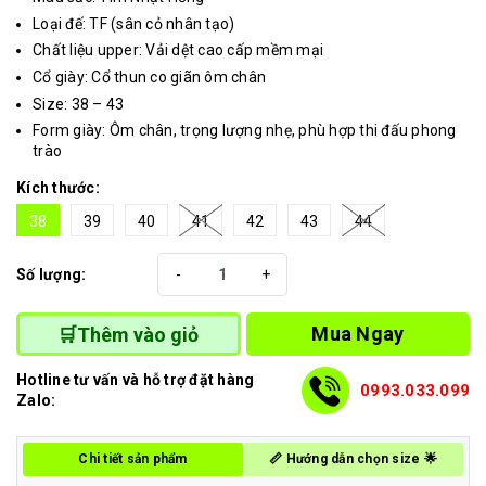
Loại đế: TF (sân cỏ nhân tạo)
Chất liệu upper: Vải dệt cao cấp mềm mại
Cổ giày: Cổ thun co giãn ôm chân
Size: 38 – 43
Form giày: Ôm chân, trọng lượng nhẹ, phù hợp thi đấu phong
trào
Kích thước:
38
39
40
41
42
43
44
Số lượng:
-
+
Mua Ngay
🛒Thêm vào giỏ
Hotline tư vấn và hỗ trợ đặt hàng
0993.033.099
Zalo:
Chi tiết sản phẩm
📏 Hướng dẫn chọn size 🌟