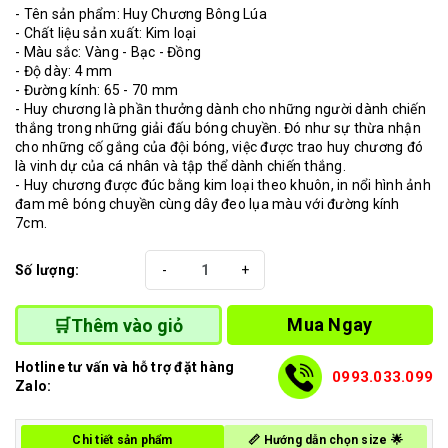
- Tên sản phẩm: Huy Chương Bông Lúa
- Chất liệu sản xuất: Kim loại
- Màu sắc: Vàng - Bạc - Đồng
- Độ dày: 4 mm
- Đường kính: 65 - 70 mm
- Huy chương là phần thưởng dành cho những người dành chiến
thắng trong những giải đấu bóng chuyền. Đó như sự thừa nhận
cho những cố gắng của đội bóng, việc được trao huy chương đó
là vinh dự của cá nhân và tập thể dành chiến thắng.
- Huy chương được đúc bằng kim loại theo khuôn, in nổi hình ảnh
đam mê bóng chuyền cùng dây đeo lụa màu với đường kính
7cm.
Số lượng:
-
+
Mua Ngay
🛒Thêm vào giỏ
Hotline tư vấn và hỗ trợ đặt hàng
0993.033.099
Zalo:
Chi tiết sản phẩm
📏 Hướng dẫn chọn size 🌟