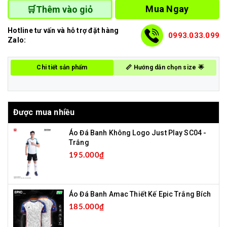
Mua Ngay
🛒Thêm vào giỏ
Hotline tư vấn và hỗ trợ đặt hàng
0993.033.099
Zalo:
Chi tiết sản phẩm
📏 Hướng dẫn chọn size 🌟
Được mua nhiều
Áo Đá Banh Không Logo Just Play SC04 -
Trắng
195.000₫
Áo Đá Banh Amac Thiết Kế Epic Trắng Bích
185.000₫