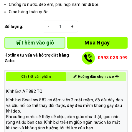
Chống rò nước, đeo êm, phù hợp nam nữ đi bơi.
Giao hàng toàn quốc
Số lượng:
-
+
Mua Ngay
🛒Thêm vào giỏ
Hotline tư vấn và hỗ trợ đặt hàng
0993.033.099
Zalo:
Chi tiết sản phẩm
📏 Hướng dẫn chọn size 🌟
Kính Bơi AF 882 TQ
Kính bơi Swallow 882 có đệm viền 2 mắt mềm, độ dài dây đeo
và cầu nối có thể thay đổi được, dây đeo mềm không gây đau
khi đeo.
Khi xuống nước sẽ thấy dễ chịu, cảm giác như thật, góc nhìn
rộng và độ bền cao. Kính bơi trẻ em giúp ngăn nước vào mắt
khi bơi và không ảnh hưởng tới thị lực của bạn.