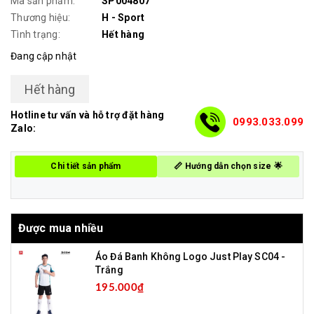
Mã sản phẩm:
SP004807
Thương hiệu:
H - Sport
Tình trạng:
Hết hàng
Đang cập nhật
Hết hàng
Hotline tư vấn và hỗ trợ đặt hàng
0993.033.099
Zalo:
Chi tiết sản phẩm
📏 Hướng dẫn chọn size 🌟
Được mua nhiều
Áo Đá Banh Không Logo Just Play SC04 -
Trắng
195.000₫