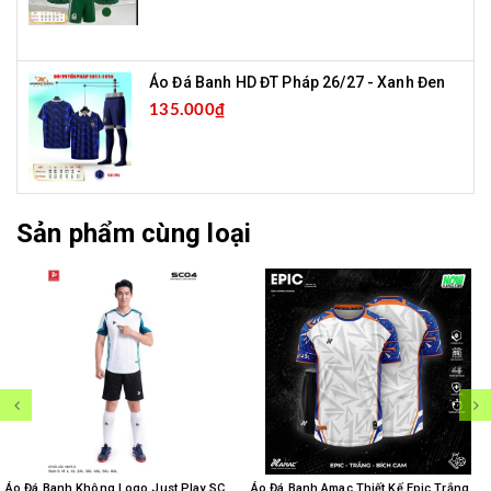
Áo Đá Banh HD ĐT Pháp 26/27 - Xanh Đen
135.000₫
Sản phẩm cùng loại
Áo Đá Banh Không Logo Just Play SC04 - Trắng
Áo Đá Banh Amac Thiết Kế Epic Trắng Bích