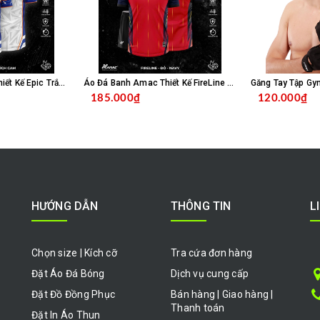
Áo Đá Banh Amac Thiết Kế Epic Trắng Bích
Áo Đá Banh Amac Thiết Kế FireLine Đỏ Navy
Găng Tay Tập Gy
185.000₫
120.000₫
HỌN SẢN PHẨM
CHỌN SẢN PHẨM
HƯỚNG DẪN
THÔNG TIN
L
Chọn size | Kích cỡ
Tra cứa đơn hàng
Đặt Áo Đá Bóng
Dịch vụ cung cấp
Đặt Đồ Đồng Phục
Bán hàng | Giao hàng |
Thanh toán
Đặt In Áo Thun