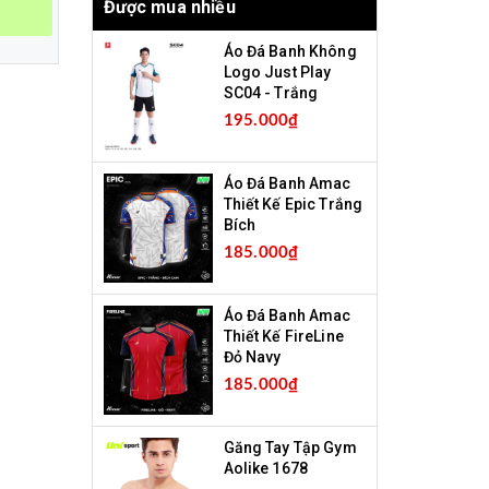
Được mua nhiều
Áo Đá Banh Không
Logo Just Play
SC04 - Trắng
195.000₫
Áo Đá Banh Amac
Thiết Kế Epic Trắng
Bích
185.000₫
Áo Đá Banh Amac
Thiết Kế FireLine
Đỏ Navy
185.000₫
Găng Tay Tập Gym
Aolike 1678