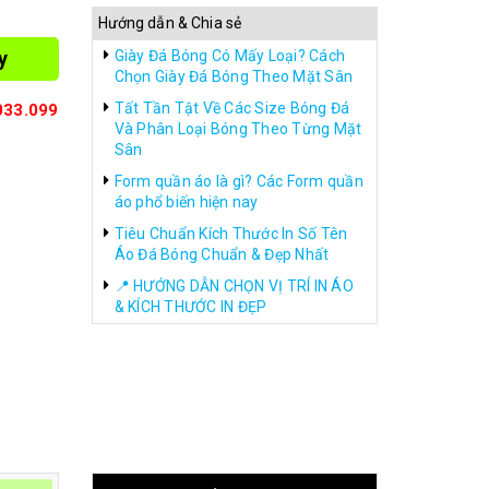
Hướng dẫn & Chia sẻ
y
Giày Đá Bóng Có Mấy Loại? Cách
Chọn Giày Đá Bóng Theo Mặt Sân
Tất Tần Tật Về Các Size Bóng Đá
033.099
Và Phân Loại Bóng Theo Từng Mặt
Sân
Form quần áo là gì? Các Form quần
áo phổ biến hiện nay
Tiêu Chuẩn Kích Thước In Số Tên
Áo Đá Bóng Chuẩn & Đẹp Nhất
📍 HƯỚNG DẪN CHỌN VỊ TRÍ IN ÁO
& KÍCH THƯỚC IN ĐẸP