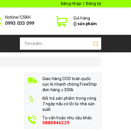
Đăng nhập
|
Đăng ký
Hotline/CSKH:
Giỏ hàng
0993 033 099
(
) sản phẩm
Giao hàng COD toàn quốc
cực kì nhanh chóng FreeShip
đơn hàng ≥ 300k
Đổi trả sản phẩm trong vòng
7 ngày nếu có lỗi từ nhà sản
xuất
Tư vấn hoặc nhu cầu khác
0888846229