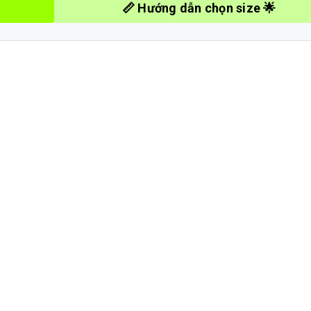
📏 Hướng dẫn chọn size 🌟