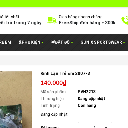
iá tốt nhất
Giao hàng nhanh chóng
ổi trả trong 7 ngày
FreeShip đơn hàng ≥ 300k
RẺ EM
🎗️PHỤ KIỆN
🌟ĐẶT ĐỒ
GUNIX SPORTSWEAR
Kính Lặn Trẻ Em 2007-3
140.000₫
Mã sản phẩm:
PVN2218
Thương hiệu:
Đang cập nhật
Tình trạng:
Còn hàng
Đang cập nhật
Số lượng:
-
+