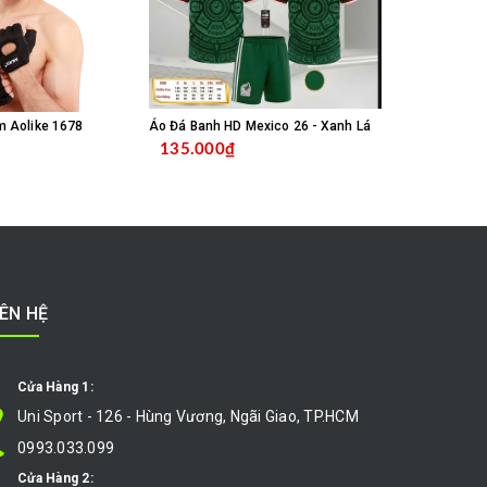
m Aolike 1678
Áo Đá Banh HD Mexico 26 - Xanh Lá
135.000₫
135.000
MUA HÀNG
CHỌN SẢN PHẨM
IÊN HỆ
Cửa Hàng 1:
Uni Sport - 126 - Hùng Vương, Ngãi Giao, TP.HCM
0993.033.099
Cửa Hàng 2: