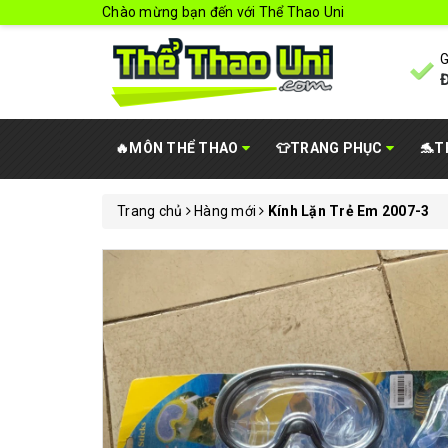
Chào mừng bạn đến với Thể Thao Uni
G
Đ
🔥MÔN THỂ THAO
👕TRANG PHỤC
🐬T
Trang chủ
Hàng mới
Kính Lặn Trẻ Em 2007-3