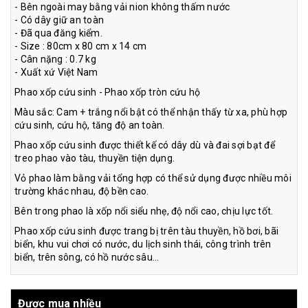
- Bên ngoài may bằng vải nion không thấm nước
- Có dây giữ an toàn
- Đã qua đăng kiểm.
- Size : 80cm x 80 cm x 14 cm
- Cân nặng : 0.7 kg
- Xuất xứ Việt Nam
Phao xốp cứu sinh - Phao xốp tròn cứu hộ
Màu sắc: Cam + trắng nổi bật có thể nhận thấy từ xa, phù hợp
cứu sinh, cứu hộ, tăng độ an toàn.
Phao xốp cứu sinh được thiết kế có dây dù và đai sợi bạt để
treo phao vào tàu, thuyền tiện dụng.
Vỏ phao làm bằng vải tổng hợp có thể sử dụng được nhiều môi
trường khác nhau, độ bền cao.
Bên trong phao là xốp nổi siểu nhẹ, độ nổi cao, chịu lực tốt.
Phao xốp cứu sinh được trang bị trên tàu thuyền, hồ bơi, bãi
biển, khu vui chơi có nước, du lịch sinh thái, công trình trên
biển, trên sông, có hồ nước sâu...
Được mua nhiều