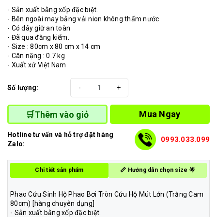
- Sản xuất bằng xốp đặc biệt.
- Bên ngoài may bằng vải nion không thấm nước
- Có dây giữ an toàn
- Đã qua đăng kiểm.
- Size : 80cm x 80 cm x 14 cm
- Cân nặng : 0.7 kg
- Xuất xứ Việt Nam
Số lượng:
-
+
Mua Ngay
🛒Thêm vào giỏ
Hotline tư vấn và hỗ trợ đặt hàng
0993.033.099
Zalo:
Chi tiết sản phẩm
📏 Hướng dẫn chọn size 🌟
Phao Cứu Sinh Hộ Phao Bơi Tròn Cứu Hộ Mút Lớn (Trắng Cam
80cm) [hàng chuyên dụng]
- Sản xuất bằng xốp đặc biệt.