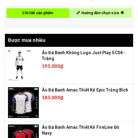
Chi tiết sản phẩm
📏 Hướng dẫn chọn size 🌟
Được mua nhiều
Áo Đá Banh Không Logo Just Play SC04 -
Trắng
195.000₫
Áo Đá Banh Amac Thiết Kế Epic Trắng Bích
185.000₫
Áo Đá Banh Amac Thiết Kế FireLine Đỏ
Navy