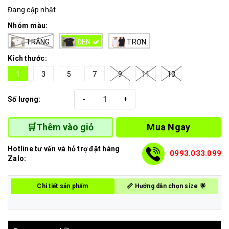
Đang cập nhật
Nhóm màu:
TRẮNG
ĐEN
TRƠN
Kích thước:
1
3
5
7
9
11
13
Số lượng:
-
+
Mua Ngay
🛒Thêm vào giỏ
Hotline tư vấn và hỗ trợ đặt hàng
0993.033.099
Zalo:
Chi tiết sản phẩm
📏 Hướng dẫn chọn size 🌟