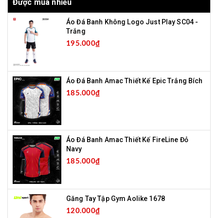
Được mua nhiều
Áo Đá Banh Không Logo Just Play SC04 -
Trắng
195.000₫
Áo Đá Banh Amac Thiết Kế Epic Trắng Bích
185.000₫
Áo Đá Banh Amac Thiết Kế FireLine Đỏ
Navy
185.000₫
Găng Tay Tập Gym Aolike 1678
120.000₫