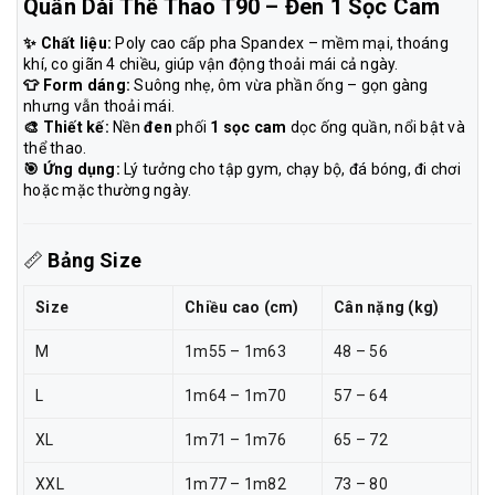
Quần Dài Thể Thao T90 – Đen 1 Sọc Cam
✨ Chất liệu:
Poly cao cấp pha Spandex – mềm mại, thoáng
khí, co giãn 4 chiều, giúp vận động thoải mái cả ngày.
👕 Form dáng:
Suông nhẹ, ôm vừa phần ống – gọn gàng
nhưng vẫn thoải mái.
🎨 Thiết kế:
Nền
đen
phối
1 sọc cam
dọc ống quần, nổi bật và
thể thao.
🎯 Ứng dụng:
Lý tưởng cho tập gym, chạy bộ, đá bóng, đi chơi
hoặc mặc thường ngày.
📏
Bảng Size
Size
Chiều cao (cm)
Cân nặng (kg)
M
1m55 – 1m63
48 – 56
L
1m64 – 1m70
57 – 64
XL
1m71 – 1m76
65 – 72
XXL
1m77 – 1m82
73 – 80