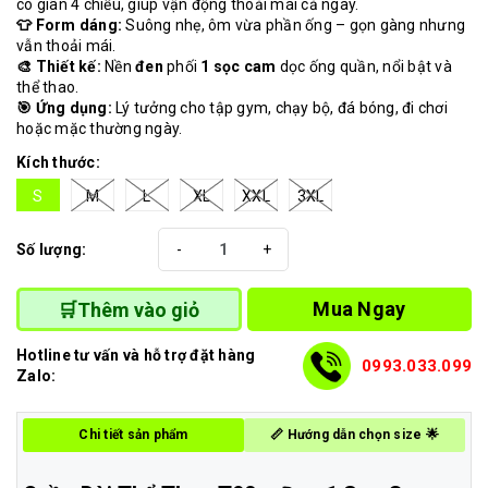
co giãn 4 chiều, giúp vận động thoải mái cả ngày.
👕 Form dáng:
Suông nhẹ, ôm vừa phần ống – gọn gàng nhưng
vẫn thoải mái.
🎨 Thiết kế:
Nền
đen
phối
1 sọc cam
dọc ống quần, nổi bật và
thể thao.
🎯 Ứng dụng:
Lý tưởng cho tập gym, chạy bộ, đá bóng, đi chơi
hoặc mặc thường ngày.
Kích thước:
S
M
L
XL
XXL
3XL
Số lượng:
-
+
Mua Ngay
🛒Thêm vào giỏ
Hotline tư vấn và hỗ trợ đặt hàng
0993.033.099
Zalo:
Chi tiết sản phẩm
📏 Hướng dẫn chọn size 🌟