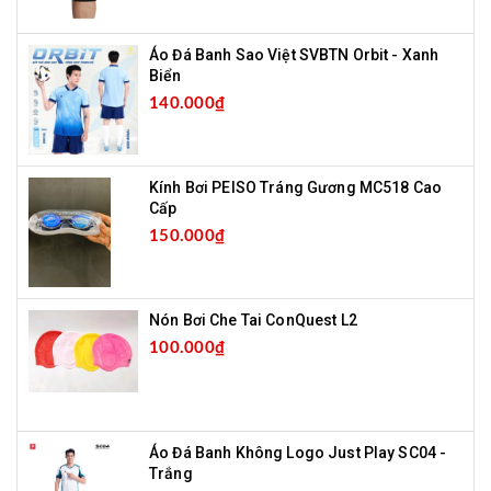
Áo Đá Banh Sao Việt SVBTN Orbit - Xanh
Biển
140.000₫
Kính Bơi PEISO Tráng Gương MC518 Cao
Cấp
150.000₫
Nón Bơi Che Tai ConQuest L2
100.000₫
Áo Đá Banh Không Logo Just Play SC04 -
Trắng