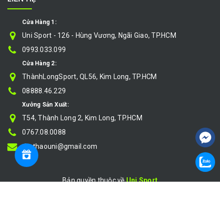
Cửa Hàng 1:
Uni Sport - 126 - Hùng Vương, Ngãi Giao, TP.HCM
0993.033.099
Cửa Hàng 2:
ThànhLongSport, QL56, Kim Long, TP.HCM
08888.46.229
Xưởng Sản Xuất:
T54, Thành Long 2, Kim Long, TP.HCM
0767.08.0088
thethaouni@gmail.com
Bản quyền thuộc về
Uni Sport
Cung cấp bởi
|
Sapo
So sánh
}