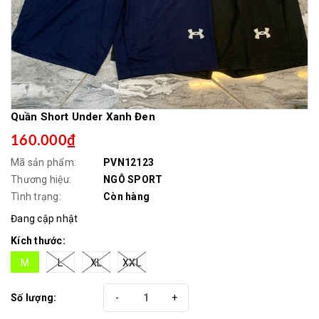
Quần Short Under Xanh Đen ​
160.000₫
Mã sản phẩm:
PVN12123
Thương hiệu:
NGÔ SPORT
Tình trạng:
Còn hàng
Đang cập nhật
Kích thước:
M
L
XL
XXL
Số lượng:
-
+