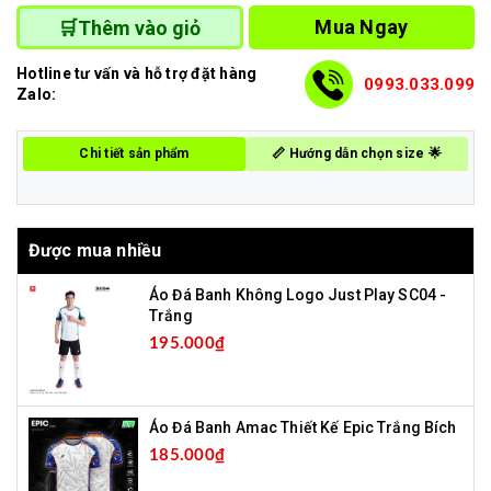
Mua Ngay
🛒Thêm vào giỏ
Hotline tư vấn và hỗ trợ đặt hàng
0993.033.099
Zalo:
Chi tiết sản phẩm
📏 Hướng dẫn chọn size 🌟
Được mua nhiều
Áo Đá Banh Không Logo Just Play SC04 -
Trắng
195.000₫
Áo Đá Banh Amac Thiết Kế Epic Trắng Bích
185.000₫