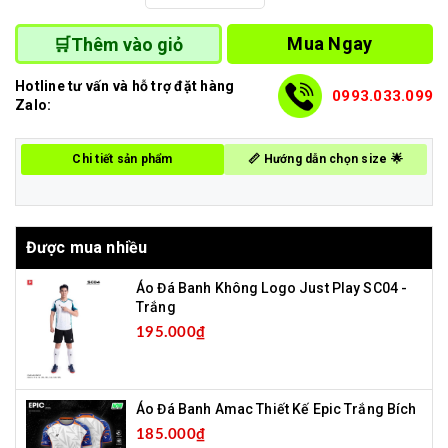
Mua Ngay
🛒Thêm vào giỏ
Hotline tư vấn và hỗ trợ đặt hàng
0993.033.099
Zalo:
Chi tiết sản phẩm
📏 Hướng dẫn chọn size 🌟
Được mua nhiều
Áo Đá Banh Không Logo Just Play SC04 -
Trắng
195.000₫
Áo Đá Banh Amac Thiết Kế Epic Trắng Bích
185.000₫