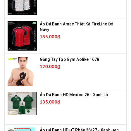
Áo Đá Banh Amac Thiết Kế FireLine Đỏ
Navy
185.000₫
Găng Tay Tập Gym Aolike 1678
120.000₫
Áo Đá Banh HD Mexico 26 - Xanh Lá
135.000₫
Áo Đá Banh HD ĐT Pháp 26/27 - Xanh Đen