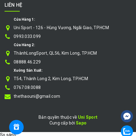
LIÊN HỆ
Cửa Hàng 1:
Uni Sport - 126 - Hùng Vương, Ngãi Giao, TP.HCM
0993.033.099
Cửa Hàng 2:
ThànhLongSport, QL56, Kim Long, TP.HCM
08888.46.229
Xưởng Sản Xuất:
T54, Thành Long 2, Kim Long, TP.HCM
0767.08.0088
thethaouni@gmail.com
Bản quyền thuộc về
Uni Sport
Cung cấp bởi
|
Sapo
So sánh