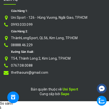
Cửa Hàng 1:
Uni Sport - 126 - Hùng Vương, Ngãi Giao, TP.HCM
0993.033.099
Cửa Hàng 2:
ThànhLongSport, QL56, Kim Long, TP.HCM
08888.46.229
Xưởng Sản Xuất:
T54, Thành Long 2, Kim Long, TP.HCM
0767.08.0088
thethaouni@gmail.com
Bản quyền thuộc về
Uni Sport
Cung cấp bởi
|
Sapo
So sánh
}