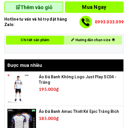
Mua Ngay
🛒Thêm vào giỏ
Hotline tư vấn và hỗ trợ đặt hàng
0993.033.099
Zalo:
Chi tiết sản phẩm
📏 Hướng dẫn chọn size 🌟
Được mua nhiều
Áo Đá Banh Không Logo Just Play SC04 -
Trắng
195.000₫
Áo Đá Banh Amac Thiết Kế Epic Trắng Bích
185.000₫