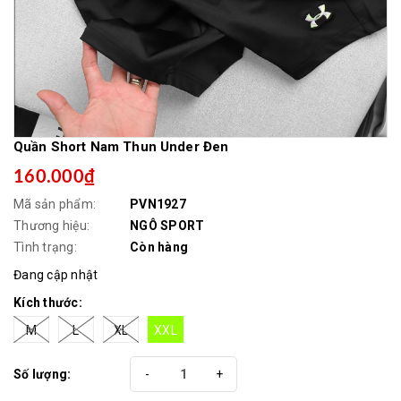
Quần Short Nam Thun Under Đen
160.000₫
Mã sản phẩm:
PVN1927
Thương hiệu:
NGÔ SPORT
Tình trạng:
Còn hàng
Đang cập nhật
Kích thước:
M
L
XL
XXL
Số lượng:
-
+