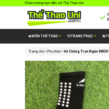
Chào mừng bạn đến với Thể Thao Uni
G
Đ
🔥MÔN THỂ THAO
👕TRANG PHỤC
🐬T
Trang chủ
Phụ Kiện
Vớ Chống Trơn Ngắn KW301