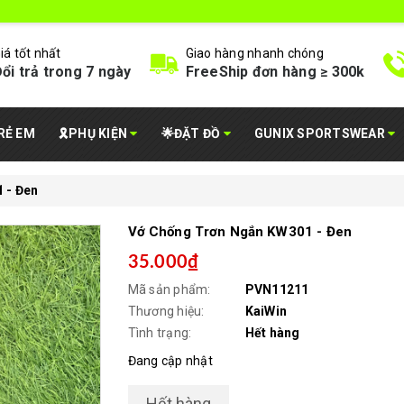
iá tốt nhất
Giao hàng nhanh chóng
ổi trả trong 7 ngày
FreeShip đơn hàng ≥ 300k
RẺ EM
🎗️PHỤ KIỆN
🌟ĐẶT ĐỒ
GUNIX SPORTSWEAR
 - Đen
Vớ Chống Trơn Ngắn KW301 - Đen
35.000₫
Mã sản phẩm:
PVN11211
Thương hiệu:
KaiWin
Tình trạng:
Hết hàng
Đang cập nhật
Hết hàng