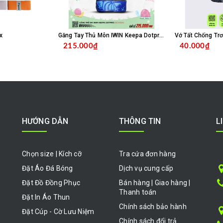
x
Găng Tay Thủ Môn IWIN Keepa Dotpro Xanh Biển
215.000₫
40.000₫
HỌN SẢN PHẨM
CHỌN SẢN PHẨM
HƯỚNG DẪN
THÔNG TIN
L
Chọn size | Kích cỡ
Tra cứa đơn hàng
Đặt Áo Đá Bóng
Dịch vụ cung cấp
Đặt Đồ Đồng Phục
Bán hàng | Giao hàng |
Thanh toán
Đặt In Áo Thun
Chính sách bảo hành
Đặt Cúp - Cờ Lưu Niệm
Chính sách đổi trả