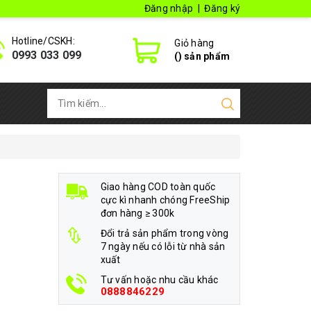
Đăng nhập
|
Đăng ký
Hotline/CSKH:
Giỏ hàng
0993 033 099
(
) sản phẩm
Giao hàng COD toàn quốc
cực kì nhanh chóng FreeShip
đơn hàng ≥ 300k
Đổi trả sản phẩm trong vòng
7 ngày nếu có lỗi từ nhà sản
xuất
Tư vấn hoặc nhu cầu khác
0888846229