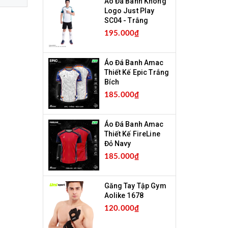
Áo Đá Banh Không
Logo Just Play
SC04 - Trắng
195.000₫
Áo Đá Banh Amac
Thiết Kế Epic Trắng
Bích
185.000₫
Áo Đá Banh Amac
Thiết Kế FireLine
Đỏ Navy
185.000₫
Găng Tay Tập Gym
Aolike 1678
120.000₫