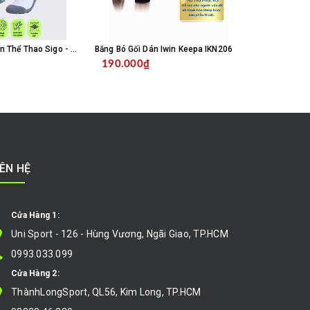
Vớ Tất Chống Trơn Thể Thao Sigo - Trắng
Băng Bó Gối Dán Iwin Keepa IKN206
Băng Bó Gối 
190.000₫
260.000
MUA HÀNG
MUA HÀNG
IÊN HỆ
Cửa Hàng 1:
Uni Sport - 126 - Hùng Vương, Ngãi Giao, TP.HCM
0993.033.099
Cửa Hàng 2:
ThànhLongSport, QL56, Kim Long, TP.HCM