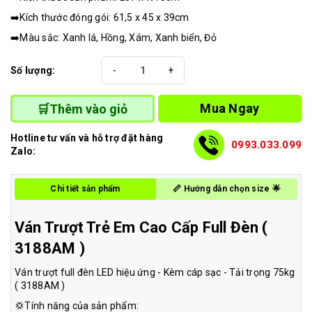
➡️Kích thước đóng gói: 61,5 x 45 x 39cm
➡️Màu sắc: Xanh lá, Hồng, Xám, Xanh biển, Đỏ
Số lượng:
-
+
Mua Ngay
🛒Thêm vào giỏ
Hotline tư vấn và hỗ trợ đặt hàng
0993.033.099
Zalo:
Chi tiết sản phẩm
📏 Hướng dẫn chọn size 🌟
Ván Trượt Trẻ Em Cao Cấp Full Đèn (
3188AM )
Ván trượt full đèn LED hiệu ứng - Kèm cáp sạc - Tải trọng 75kg
( 3188AM )
💢Tính năng của sản phẩm: