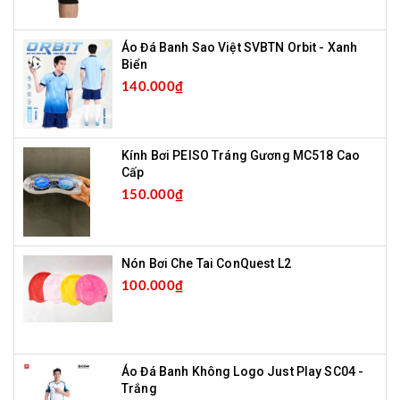
Áo Đá Banh Sao Việt SVBTN Orbit - Xanh
Biển
140.000₫
Kính Bơi PEISO Tráng Gương MC518 Cao
Cấp
150.000₫
Nón Bơi Che Tai ConQuest L2
100.000₫
Áo Đá Banh Không Logo Just Play SC04 -
Trắng