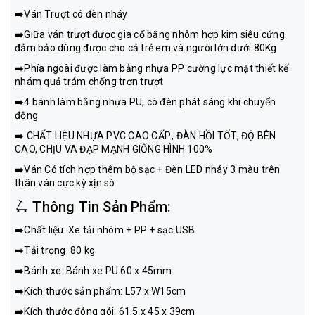
➡️Ván Trượt có đèn nháy
➡️Giữa ván trượt được gia cố bằng nhôm hợp kim siêu cứng
đảm bảo dùng được cho cả trẻ em và ngưòi lớn dưới 80Kg
➡️Phía ngoài được làm bằng nhựa PP cường lực mặt thiết kế
nhám quả trám chống trơn trượt
➡️4 bánh làm bằng nhựa PU, có đèn phát sáng khi chuyển
động
➡️ CHẤT LIỆU NHỰA PVC CAO CẤP., ĐÀN HỒI TỐT, ĐỘ BÊN
CAO, CHỊU VA ĐẠP MẠNH GIỐNG HÌNH 100%
➡️Ván Có tích hợp thêm bộ sạc + Đèn LED nháy 3 màu trên
thân ván cực kỳ xịn sò
🛴 Thông Tin Sản Phẩm:
➡️Chất liệu: Xe tải nhôm + PP + sạc USB
➡️Tải trọng: 80 kg
➡️Bánh xe: Bánh xe PU 60 x 45mm
➡️Kích thước sản phẩm: L57 x W15cm
➡️Kích thước đóng gói: 61,5 x 45 x 39cm