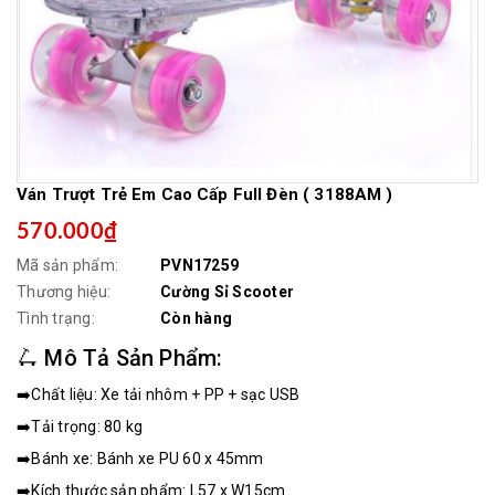
Ván Trượt Trẻ Em Cao Cấp Full Đèn ( 3188AM )
570.000₫
Mã sản phẩm:
PVN17259
Thương hiệu:
Cường Sỉ Scooter
Tình trạng:
Còn hàng
🛴 Mô Tả Sản Phẩm:
➡️Chất liệu: Xe tải nhôm + PP + sạc USB
➡️Tải trọng: 80 kg
➡️Bánh xe: Bánh xe PU 60 x 45mm
➡️Kích thước sản phẩm: L57 x W15cm