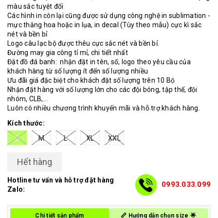
màu sắc tuyệt đối
Các hình in còn lại cũng được sử dụng công nghệ in sublimation -
mực thăng hoa hoặc in lụa, in decal (Tùy theo mẫu) cực kì sắc
nét và bền bỉ
Logo câu lạc bộ được thêu cực sắc nét và bền bỉ.
Đường may gia công tỉ mỉ, chi tiết nhất
Đặt đồ đá banh: nhận đặt in tên, số, logo theo yêu cầu của
khách hàng từ số lượng ít đến số lượng nhiều
Ưu đãi giá đặc biệt cho khách đặt số lượng trên 10 Bộ
Nhận đặt hàng với số lượng lớn cho các đội bóng, tập thể, đội
nhóm, CLB,...
Luôn có nhiều chương trình khuyến mãi và hỗ trợ khách hàng.
Kích thước:
S
M
L
XL
XXL
Hết hàng
Hotline tư vấn và hỗ trợ đặt hàng
0993.033.099
Zalo:
Chi tiết sản phẩm
📏 Hướng dẫn chọn size 🌟