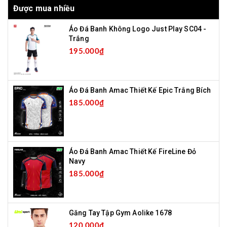
Được mua nhiều
Áo Đá Banh Không Logo Just Play SC04 -
Trắng
195.000₫
Áo Đá Banh Amac Thiết Kế Epic Trắng Bích
185.000₫
Áo Đá Banh Amac Thiết Kế FireLine Đỏ
Navy
185.000₫
Găng Tay Tập Gym Aolike 1678
120.000₫