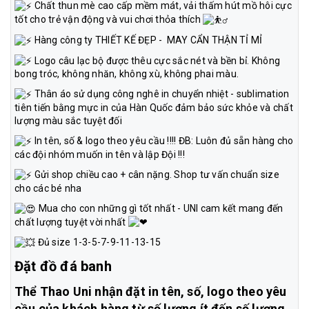
Chất thun mè cao cấp mềm mát, vải thấm hút mồ hôi cực
tốt cho trẻ vận động và vui chơi thỏa thích
Hàng công ty THIẾT KẾ ĐẸP - MAY CẨN THẬN TỈ MỈ
Logo câu lạc bộ được thêu cực sắc nét và bền bỉ. Không
bong tróc, không nhăn, không xù, không phai màu.
Thân áo sử dụng công nghê in chuyển nhiệt - sublimation
tiên tiến bằng mực in của Hàn Quốc đảm bảo sức khỏe và chất
lượng màu sắc tuyệt đối
In tên, số & logo theo yêu cầu !!!! ĐB: Luôn đủ sẵn hàng cho
các đội nhóm muốn in tên và lập Đội !!!
Gửi shop chiều cao + cân nặng. Shop tư vấn chuẩn size
cho các bé nha
Mua cho con những gì tốt nhất - UNI cam kết mang đến
chất lượng tuyệt vời nhất
Đủ size 1-3-5-7-9-11-13-15
Đặt đồ đá banh
Thể Thao Uni nhận đặt in tên, số, logo theo yêu
cầu của khách hàng từ số lượng ít đến số lượng