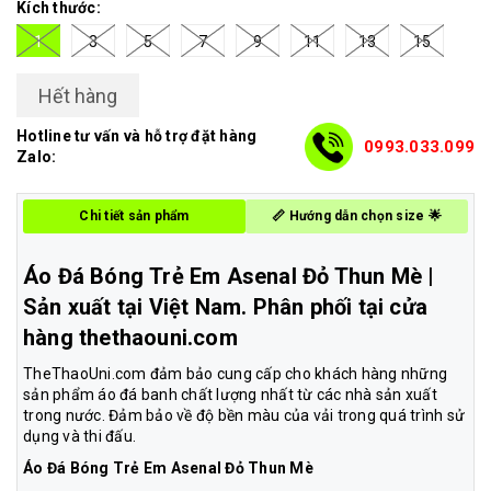
Kích thước:
1
3
5
7
9
11
13
15
Hết hàng
Hotline tư vấn và hỗ trợ đặt hàng
0993.033.099
Zalo:
Chi tiết sản phẩm
📏 Hướng dẫn chọn size 🌟
Áo Đá Bóng Trẻ Em Asenal Đỏ Thun Mè
|
Sản xuất tại Việt Nam. Phân phối tại cửa
hàng thethaouni.com
TheThaoUni.com đảm bảo cung cấp cho khách hàng những
sản phẩm áo đá banh chất lượng nhất từ các nhà sản xuất
trong nước. Đảm bảo về độ bền màu của vải trong quá trình sử
dụng và thi đấu.
Áo Đá Bóng Trẻ Em Asenal Đỏ Thun Mè