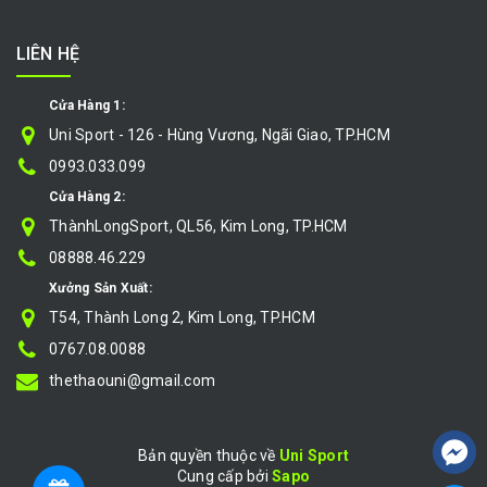
LIÊN HỆ
Cửa Hàng 1:
Uni Sport - 126 - Hùng Vương, Ngãi Giao, TP.HCM
0993.033.099
Cửa Hàng 2:
ThànhLongSport, QL56, Kim Long, TP.HCM
08888.46.229
Xưởng Sản Xuất:
T54, Thành Long 2, Kim Long, TP.HCM
0767.08.0088
thethaouni@gmail.com
Bản quyền thuộc về
Uni Sport
Cung cấp bởi
|
Sapo