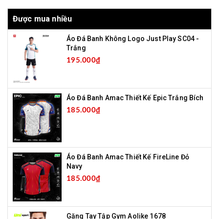
Được mua nhiều
Áo Đá Banh Không Logo Just Play SC04 -
Trắng
195.000₫
Áo Đá Banh Amac Thiết Kế Epic Trắng Bích
185.000₫
Áo Đá Banh Amac Thiết Kế FireLine Đỏ
Navy
185.000₫
Găng Tay Tập Gym Aolike 1678