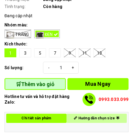
Tình trạng:
Còn hàng
Đang cập nhật
Nhóm màu:
TRẮNG
ĐEN
Kích thước:
1
3
5
7
9
11
13
Số lượng:
-
+
Mua Ngay
🛒Thêm vào giỏ
Hotline tư vấn và hỗ trợ đặt hàng
0993.033.099
Zalo:
Chi tiết sản phẩm
📏 Hướng dẫn chọn size 🌟