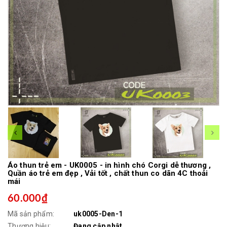
Áo thun trẻ em - UK0005 - in hình chó Corgi dễ thương ,
Quần áo trẻ em đẹp , Vải tốt , chất thun co dãn 4C thoải
mái
60.000₫
Mã sản phẩm:
uk0005-Den-1
Thương hiệu:
Đang cập nhật