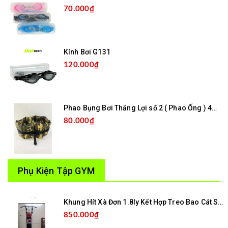
70.000₫
Kính Bơi G131
120.000₫
Phao Bụng Bơi Thắng Lợi số 2 ( Phao Ống ) 46TL
80.000₫
Phụ Kiện Tập GYM
Khung Hít Xà Đơn 1.8ly Kết Hợp Treo Bao Cát Sơn Tĩnh Điện BX357
850.000₫