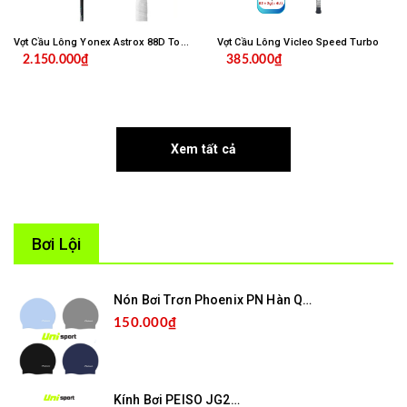
Vợt Cầu Lông Yonex Astrox 88D Tour 2024 Chính Hãng ( Tặng Cước )
Vợt Cầu Lông Vicleo Speed Turbo
2.150.000₫
385.000₫
Xem tất cả
Bơi Lội
Nón Bơi Trơn Phoenix PN Hàn Quốc
150.000₫
Kính Bơi PEISO JG2600