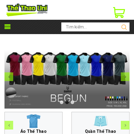
Thể Thao Uni - Đồ thể thao | Đồ đá bóng | Đồ tập GYM & Yoga Nam Nữ | Phụ kiện thời trang: Áo khoác, Nón, Dép... | Đặt Đồ đá banh - Áo thun - Đồng Phục ...
Áo Thể Thao
Quần Thể Thao