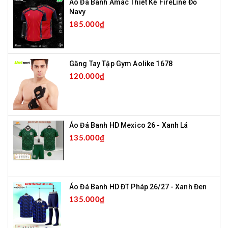
Áo Đá Banh Amac Thiết Kế FireLine Đỏ
Navy
185.000₫
Găng Tay Tập Gym Aolike 1678
120.000₫
Áo Đá Banh HD Mexico 26 - Xanh Lá
135.000₫
Áo Đá Banh HD ĐT Pháp 26/27 - Xanh Đen
135.000₫