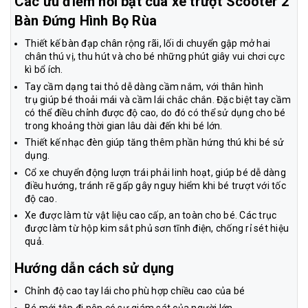
Các ưu điểm nổi bật của xe trượt Scooter 2
Bàn Đứng Hình Bọ Rùa
Thiết kế bàn đạp chân rộng rãi, lối di chuyển gập mở hai
chân thú vị, thu hút và cho bé những phút giây vui chơi cực
kì bổ ích.
Tay cầm dạng tai thỏ dễ dàng cầm nắm, với thân hình
trụ giúp bé thoải mái và cầm lái chắc chắn. Đặc biệt tay cầm
có thể điều chỉnh được độ cao, do đó có thể sử dụng cho bé
trong khoảng thời gian lâu dài đến khi bé lớn.
Thiết kế nhạc đèn giúp tăng thêm phần hứng thú khi bé sử
dụng.
Cổ xe chuyển động lượn trái phải linh hoạt, giúp bé dễ dàng
điều hướng, tránh rẽ gấp gây nguy hiểm khi bé trượt với tốc
độ cao.
Xe được làm từ vật liệu cao cấp, an toàn cho bé. Các trục
được làm từ hộp kim sắt phủ sơn tĩnh điện, chống rỉ sét hiệu
quả.
Hướng dẫn cách sử dụng
Chỉnh độ cao tay lái cho phù hợp chiều cao của bé
Bé mới tập đi nên có sự giám sát của người lớn