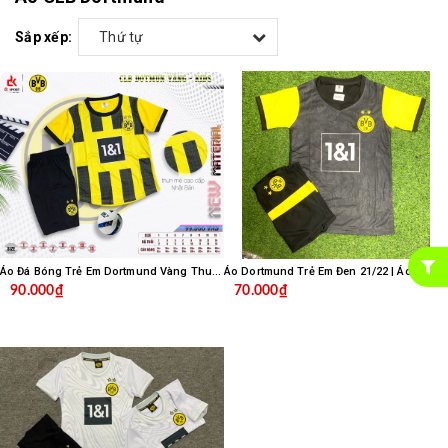
Sắp xếp:
Thứ tự
Áo Đá Bóng Trẻ Em Dortmund Vàng Thun Mè
Áo Dortmund Trẻ Em Đen 21/22 | Áo đá banh trẻ em Dortmund đen
90.000₫
70.000₫