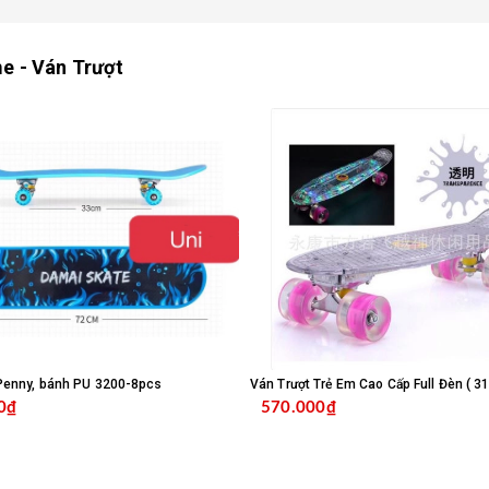
e - Ván Trượt
Penny, bánh PU 3200-8pcs
Ván Trượt Trẻ Em Cao Cấp Full Đèn ( 3
0₫
570.000₫
MUA HÀNG
MUA HÀ