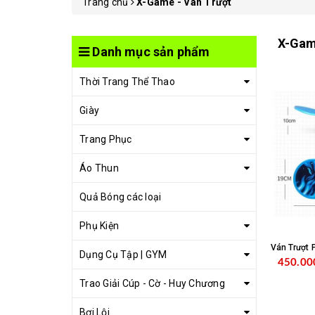
Trang chủ
X-Game - Ván Trượt
X-Gam
Danh mục sản phẩm
Thời Trang Thể Thao
Giày
Trang Phục
Áo Thun
Quả Bóng các loại
Phụ Kiện
Ván Trượt 
Dụng Cụ Tập | GYM
450.00
Trao Giải Cúp - Cờ - Huy Chương
Bơi Lội