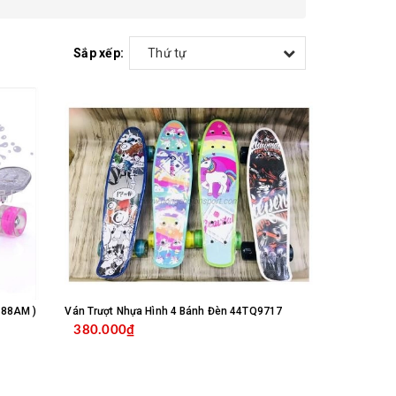
Sắp xếp:
Thứ tự
188AM )
Ván Trượt Nhựa Hình 4 Bánh Đèn 44TQ9717
380.000₫
NG
MUA HÀNG