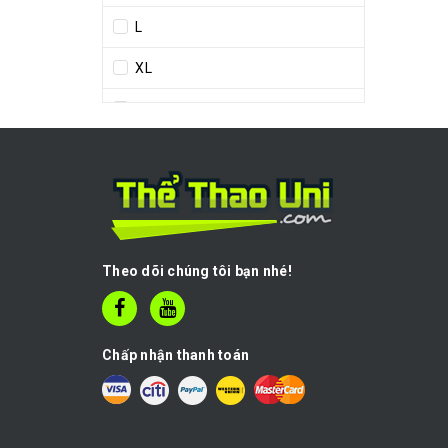
L
XL
38
39
40
41
Theo dõi chúng tôi bạn nhé!
42
43
Chấp nhận thanh toán
44