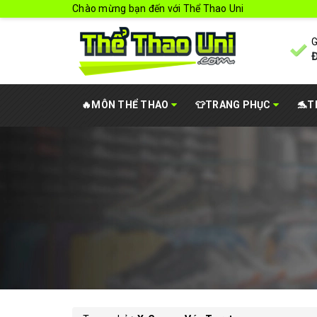
Chào mừng bạn đến với Thể Thao Uni
G
Đ
🔥MÔN THỂ THAO
👕TRANG PHỤC
🐬T