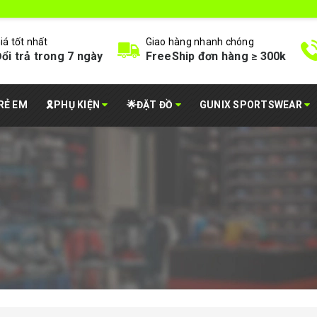
iá tốt nhất
Giao hàng nhanh chóng
ổi trả trong 7 ngày
FreeShip đơn hàng ≥ 300k
RẺ EM
🎗️PHỤ KIỆN
🌟ĐẶT ĐỒ
GUNIX SPORTSWEAR